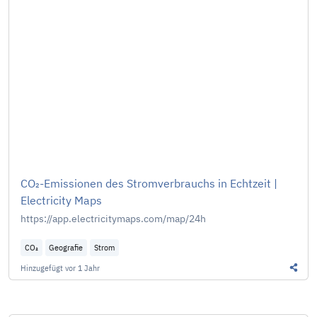
CO₂-Emissionen des Stromverbrauchs in Echtzeit |
Electricity Maps
https://app.electricitymaps.com/map/24h
CO₂
Geografie
Strom
Hinzugefügt
vor 1 Jahr
Diesen