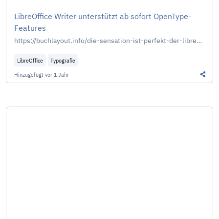
LibreOffice Writer unterstützt ab sofort OpenType-
Features
https://buchlayout.info/die-sensation-ist-perfekt-der-libreoffice-writer-unterstuetzt-ab-sofort-opentype-features/
LibreOffice
Typografie
Hinzugefügt
vor 1 Jahr
Diesen