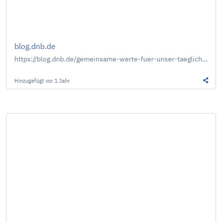
blog.dnb.de
https://blog.dnb.de/gemeinsame-werte-fuer-unser-taegliches-handeln-und-planen/
Hinzugefügt
vor 1 Jahr
Diesen