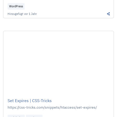
WordPress
Hinzugefügt
vor 1 Jahr
Diesen
Set Expires | CSS-Tricks
https://css-tricks.com/snippets/htaccess/set-expires/