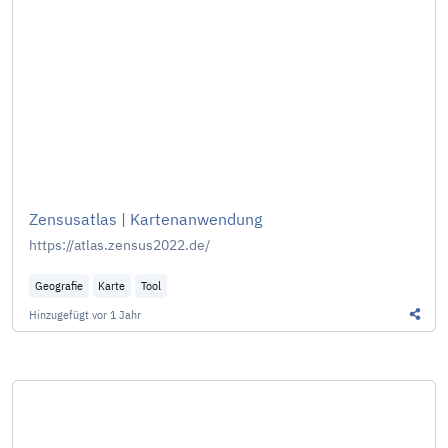
Zensusatlas | Kartenanwendung
https://atlas.zensus2022.de/
Geografie
Karte
Tool
Hinzugefügt
vor 1 Jahr
Diesen