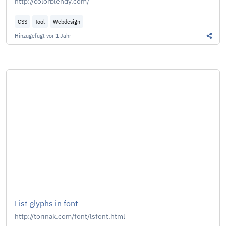
http://colorblendy.com/
CSS
Tool
Webdesign
Hinzugefügt
vor 1 Jahr
Diesen
List glyphs in font
http://torinak.com/font/lsfont.html