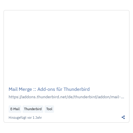
Mail Merge :: Add-ons für Thunderbird
https://addons.thunderbird.net/de/thunderbird/addon/mail-merge/
E-Mail
Thunderbird
Tool
Hinzugefügt
vor 1 Jahr
Diesen