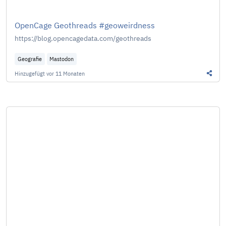
OpenCage Geothreads #geoweirdness
https://blog.opencagedata.com/geothreads
Geografie
Mastodon
Hinzugefügt
vor 11 Monaten
Diesen