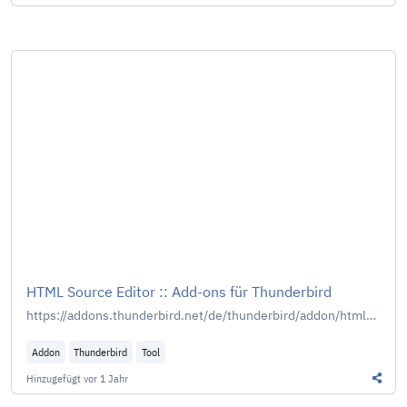
Diesen
HTML Source Editor :: Add-ons für Thunderbird
https://addons.thunderbird.net/de/thunderbird/addon/html-source-editor/
Addon
Thunderbird
Tool
Hinzugefügt
vor 1 Jahr
Diesen