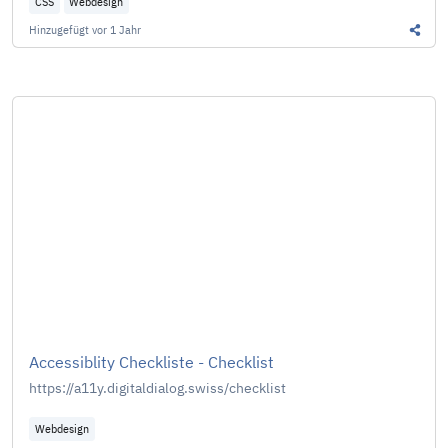
CSS
Webdesign
Hinzugefügt
vor 1 Jahr
Diesen
Accessiblity Checkliste - Checklist
https://a11y.digitaldialog.swiss/checklist
Webdesign