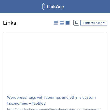
Links
Hinzufügen
Sortieren nach
Wordpress: tags with commas and other / custom
taxonomies – fooBlog
http://blog.foobored.com/all/wordpress-tags-with-commas/