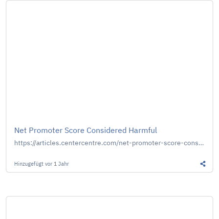
Net Promoter Score Considered Harmful
https://articles.centercentre.com/net-promoter-score-considered-harmful-and-what-ux-professionals-can-do-about-it/
Hinzugefügt
vor 1 Jahr
Diesen