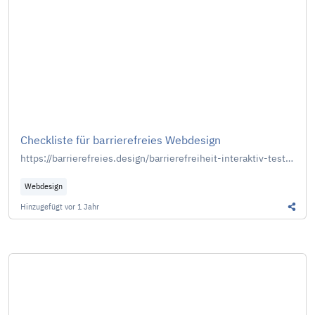
Checkliste für barrierefreies Webdesign
https://barrierefreies.design/barrierefreiheit-interaktiv-testen/checkliste-fur-barrierefreies-webdesign
Webdesign
Hinzugefügt
vor 1 Jahr
Diesen