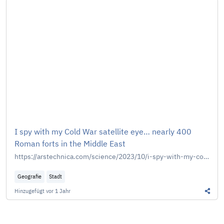
I spy with my Cold War satellite eye… nearly 400
Roman forts in the Middle East
https://arstechnica.com/science/2023/10/i-spy-with-my-cold-war-satellite-eye-nearly-400-roman-forts-in-the-middle-east/
Geografie
Stadt
Hinzugefügt
vor 1 Jahr
Diesen