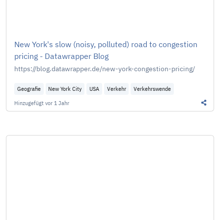
New York's slow (noisy, polluted) road to congestion
pricing - Datawrapper Blog
https://blog.datawrapper.de/new-york-congestion-pricing/
Geografie
New York City
USA
Verkehr
Verkehrswende
Hinzugefügt
vor 1 Jahr
Diesen