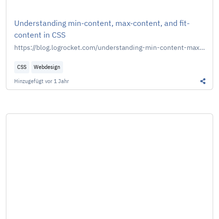
Understanding min-content, max-content, and fit-
content in CSS
https://blog.logrocket.com/understanding-min-content-max-content-fit-content-css/
CSS
Webdesign
Hinzugefügt
vor 1 Jahr
Diesen