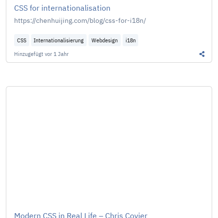
CSS for internationalisation
https://chenhuijing.com/blog/css-for-i18n/
CSS
Internationalisierung
Webdesign
i18n
Hinzugefügt
vor 1 Jahr
Diesen
Modern CSS in Real Life – Chris Coyier