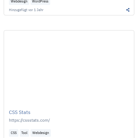
Webdesign
WordPress
Hinzugefügt
vor 1 Jahr
Diesen
CSS Stats
https://cssstats.com/
CSS
Tool
Webdesign