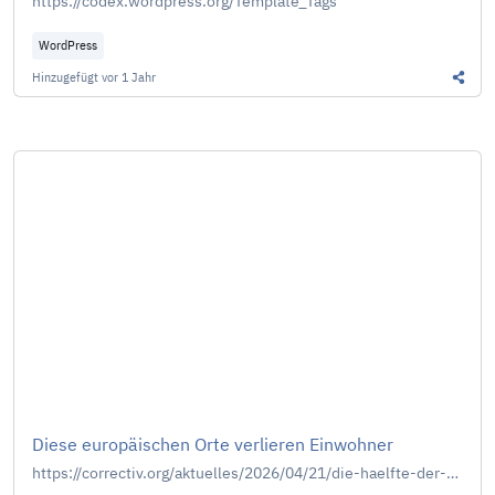
https://codex.wordpress.org/Template_Tags
WordPress
Hinzugefügt
vor 1 Jahr
Diesen
Diese europäischen Orte verlieren Einwohner
https://correctiv.org/aktuelles/2026/04/21/die-haelfte-der-europaeischen-gemeinden-hat-weniger-einwohner-als-vor-60-jahren/