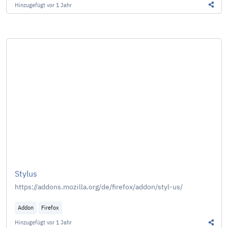
Hinzugefügt
vor 1 Jahr
Diesen
Stylus
https://addons.mozilla.org/de/firefox/addon/styl-us/
Addon
Firefox
Hinzugefügt
vor 1 Jahr