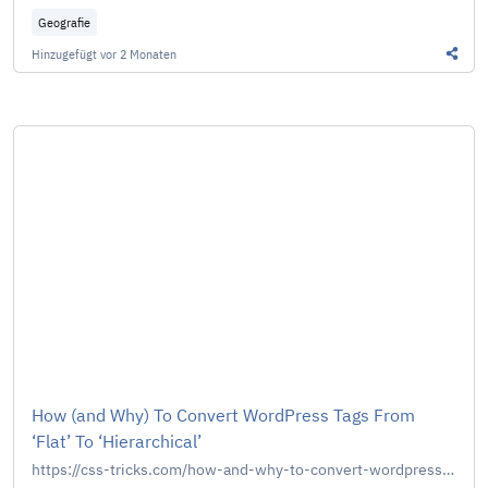
Geografie
Hinzugefügt
vor 2 Monaten
Diesen
How (and Why) To Convert WordPress Tags From
‘Flat’ To ‘Hierarchical’
https://css-tricks.com/how-and-why-to-convert-wordpress-tags-from-flat-to-hierarchical/