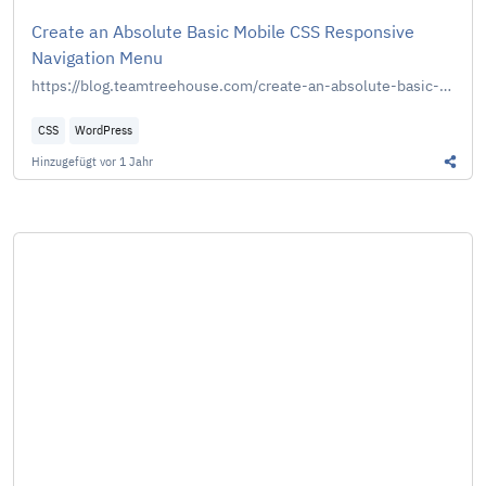
Create an Absolute Basic Mobile CSS Responsive
Navigation Menu
https://blog.teamtreehouse.com/create-an-absolute-basic-mobile-css-responsive-navigation-menu
CSS
WordPress
Hinzugefügt
vor 1 Jahr
Diesen