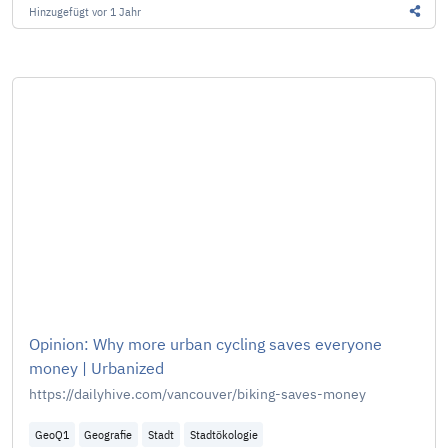
Hinzugefügt
vor 1 Jahr
Diesen
Opinion: Why more urban cycling saves everyone
money | Urbanized
https://dailyhive.com/vancouver/biking-saves-money
GeoQ1
Geografie
Stadt
Stadtökologie