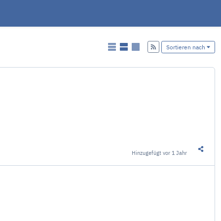
Hinzufügen
Sortieren nach
Hinzugefügt
vor 1 Jahr
Diesen 