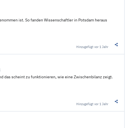
genommen ist. So fanden Wissenschaftler in Potsdam heraus
Hinzugefügt
vor 1 Jahr
Diesen 
l
nd das scheint zu funktionieren, wie eine Zwischenbilanz zeigt.
Hinzugefügt
vor 1 Jahr
Diesen 