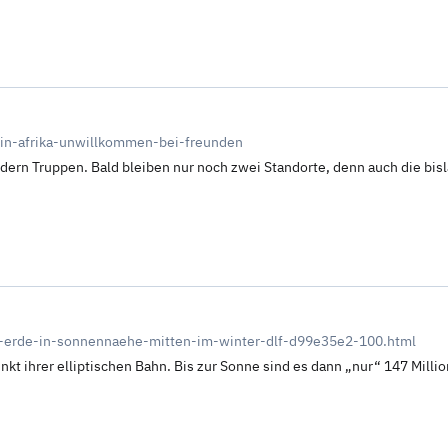
-in-afrika-unwillkommen-bei-freunden
dern Truppen. Bald bleiben nur noch zwei Standorte, denn auch die bisla
ie-erde-in-sonnennaehe-mitten-im-winter-dlf-d99e35e2-100.html
t ihrer elliptischen Bahn. Bis zur Sonne sind es dann „nur“ 147 Milli