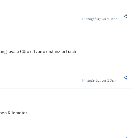
Hinzugefügt
vor 1 Jahr
Diesen 
ng loyale Côte d'Ivoire distanziert sich
Hinzugefügt
vor 1 Jahr
Diesen 
onen Kilometer.