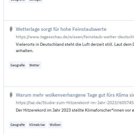
Wetterlage sorgt für hohe Feinstaubwerte
https://www.tagesschau.de/wissen/feinstaub-wetter-deutsch
Vielerorts in Deutschland steht die Luft derzeit still. Laut de
anhalten.
Geografie
Wetter
Warum mehr wolken­verhangene Tage gut fürs Klima si
https://taz.de/Studie-zum-Hitzerekord-im-Jahr-2023/!605745
Der Hitzerekord im Jahr 2023 stellte Kli­ma­for­sche­r*in­nen vor
Geografie
Klimakrise
Wolken