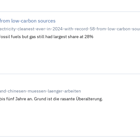
 from low-carbon sources
ectricity-cleanest-ever-in-2024-with-record-58-from-low-carbon-sou
ssil fuels but gas still had largest share at 28%
stand-chinesen-muessen-laenger-arbeiten
is fünf Jahre an. Grund ist die rasante Überalterung.