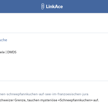
prache
iele | DWDS
omen-schneepfannkuchen-auf-see-im-franzoesischen-jura
 Schweizer Grenze, tauchen mysteriöse «Schneepfannkuchen» auf.