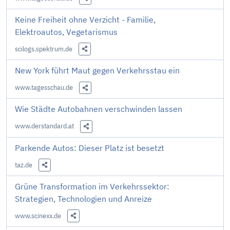
Diesen Link teilen
Keine Freiheit ohne Verzicht - Familie,
Elektroautos, Vegetarismus
scilogs.spektrum.de
Diesen Link teilen
New York führt Maut gegen Verkehrsstau ein
www.tagesschau.de
Diesen Link teilen
Wie Städte Autobahnen verschwinden lassen
www.derstandard.at
Diesen Link teilen
Parkende Autos: Dieser Platz ist besetzt
taz.de
Diesen Link teilen
Grüne Transformation im Verkehrssektor:
Strategien, Technologien und Anreize
www.scinexx.de
Diesen Link teilen