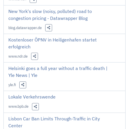
Diesen Link teilen
New York's slow (noisy, polluted) road to
congestion pricing - Datawrapper Blog
blog.datawrapper.de
Diesen Link teilen
Kostenloser ÖPNV in Heiligenhafen startet
erfolgreich
www.ndr.de
Diesen Link teilen
Helsinki goes a full year without a traffic death |
Yle News | Yle
yle.fi
Diesen Link teilen
Lokale Verkehrswende
www.bpb.de
Diesen Link teilen
Lisbon Car Ban Limits Through-Traffic in City
Center