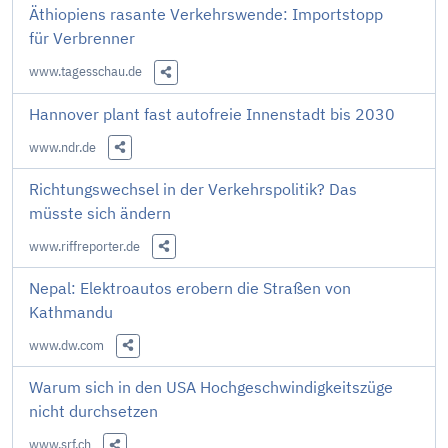
Äthiopiens rasante Verkehrswende: Importstopp
für Verbrenner
www.tagesschau.de
Diesen Link teilen
Hannover plant fast autofreie Innenstadt bis 2030
www.ndr.de
Diesen Link teilen
Richtungswechsel in der Verkehrspolitik? Das
müsste sich ändern
www.riffreporter.de
Diesen Link teilen
Nepal: Elektroautos erobern die Straßen von
Kathmandu
www.dw.com
Diesen Link teilen
Warum sich in den USA Hochgeschwindigkeitszüge
nicht durchsetzen
www.srf.ch