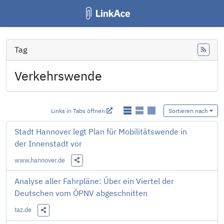
Tag
Feed
Verkehrswende
Links in Tabs öffnen
Sortieren nach
Stadt Hannover legt Plan für Mobilitätswende in
der Innenstadt vor
www.hannover.de
Diesen Link teilen
Analyse aller Fahrpläne: Über ein Viertel der
Deutschen vom ÖPNV abgeschnitten
taz.de
Diesen Link teilen