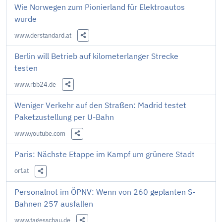
Wie Norwegen zum Pionierland für Elektroautos
wurde
www.derstandard.at
Diesen Link teilen
Berlin will Betrieb auf kilometerlanger Strecke
testen
www.rbb24.de
Diesen Link teilen
Weniger Verkehr auf den Straßen: Madrid testet
Paketzustellung per U-Bahn
www.youtube.com
Diesen Link teilen
Paris: Nächste Etappe im Kampf um grünere Stadt
orf.at
Diesen Link teilen
Personalnot im ÖPNV: Wenn von 260 geplanten S-
Bahnen 257 ausfallen
www.tagesschau.de