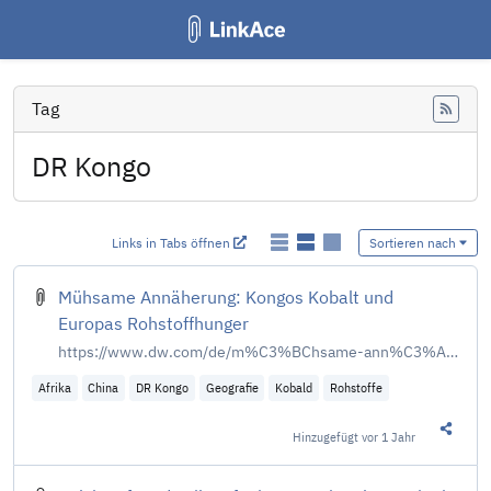
Tag
Feed
DR Kongo
Links in Tabs öffnen
Sortieren nach
Mühsame Annäherung: Kongos Kobalt und
Europas Rohstoffhunger
https://www.dw.com/de/m%C3%BChsame-ann%C3%A4herung-kongos-kobalt-und-europas-rohstoffhunger/a-70860659
Afrika
China
DR Kongo
Geografie
Kobald
Rohstoffe
Hinzugefügt
vor 1 Jahr
Diesen 