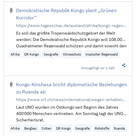
Demokratische Republik Kongo plant „Grünen
Korridor“
https://www.tagesschau.de/ausland/afrika/kongo-regenwaldschutzgebiet-102.html
Es soll das größte Tropenwaldschutzgebiet der Welt
werden: Die Demokratische Republik Kongo will 108.000
Quadratmeter Regenwald schützen und damit sowohl den
Klimawandel bremsen als auch neue Arbeitsplätze
Afrika
DR Kongo
Geografie
Klimaschutz
tropischer Regenwald
schaffen.
Hinzugefügt
vor 1 Jahr
Diesen 
Kongo-Kinshasa bricht diplomatische Beziehungen
zu Ruanda ab
https://www.srf.ch/news/international/wegen-anhaltendem-konflikt-kongo-kinshasa-bricht-diplomatische-beziehungen-zu-ruanda-ab
Laut UNO wurden im Ostkongo seit Beginn des Jahres
400'000 Menschen vertrieben. Am Sonntag tagt der UNO-
Sicherheitsrat.
Afrika
Bergbau
Coltan
DR Kongo
Geografie
Rohstoffe
Ruanda