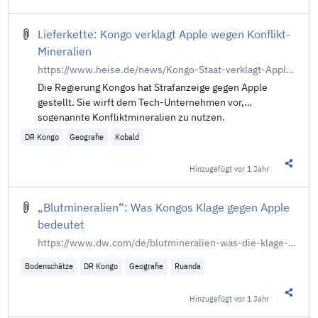
Diesen 
Lieferkette: Kongo verklagt Apple wegen Konflikt-
Mineralien
https://www.heise.de/news/Kongo-Staat-verklagt-Apple-wegen-Konfliktmineralien-in-Lieferkette-10209443.html
Die Regierung Kongos hat Strafanzeige gegen Apple
gestellt. Sie wirft dem Tech-Unternehmen vor,
sogenannte Konfliktmineralien zu nutzen.
DR Kongo
Geografie
Kobald
Hinzugefügt
vor 1 Jahr
Diesen 
„Blutmineralien“: Was Kongos Klage gegen Apple
bedeutet
https://www.dw.com/de/blutmineralien-was-die-klage-der-dr-kongo-gegen-apple-bedeutet/a-71111623
Bodenschätze
DR Kongo
Geografie
Ruanda
Hinzugefügt
vor 1 Jahr
Diesen 