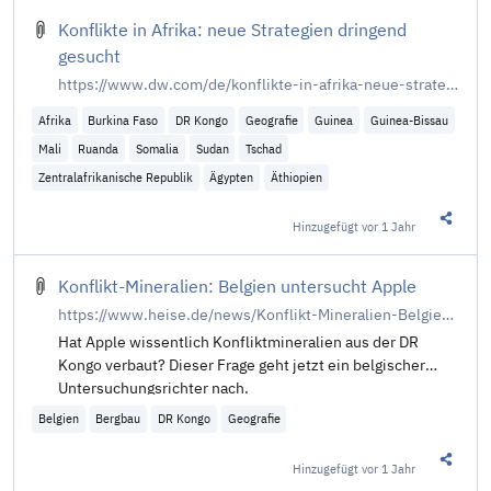
Konflikte in Afrika: neue Strategien dringend
gesucht
https://www.dw.com/de/konflikte-in-afrika-neue-strategien-dringend-gesucht/a-71087404
Afrika
Burkina Faso
DR Kongo
Geografie
Guinea
Guinea-Bissau
Mali
Ruanda
Somalia
Sudan
Tschad
Zentralafrikanische Republik
Ägypten
Äthiopien
Hinzugefügt
vor 1 Jahr
Diesen 
Konflikt-Mineralien: Belgien untersucht Apple
https://www.heise.de/news/Konflikt-Mineralien-Belgien-untersucht-Apple-10249699.html
Hat Apple wissentlich Konfliktmineralien aus der DR
Kongo verbaut? Dieser Frage geht jetzt ein belgischer
Untersuchungsrichter nach.
Belgien
Bergbau
DR Kongo
Geografie
Hinzugefügt
vor 1 Jahr
Diesen 