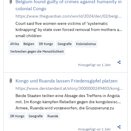
Belgium found guilty of crimes against humanity in
colonial Congo
https://www.theguardian.com/world/2024/dec/02/belgium-found-guilty-of-crimes-against-humanity-in-colonial-congo
Court said five women were victims of ‘systematic
kidnapping’ by state over forced removal from mothers as
small children
Afrika
Belgien
DR Kongo
Geografie
Kolonialismus
Verbrechen gegen die Menschlichkeit
Hinzugefügt
vor 1 Jahr
Diesen 
Kongo und Ruanda lassen Friedensgipfel platzen
https://www.derstandard.at/story/3000000249403/kongo-und-ruanda-lassen-friedensgipfel-platzen
Beide Staaten teilten eine Absage des Treffens in Angola
mit. Im Kongo kämpfen Rebellen gegen die kongolesische
Armee, Ruanda wird vorgeworfen, die Gruppierung zu
unterstützen
DR Kongo
Geografie
Ruanda
Hinzugefügt
vor 1 Jahr