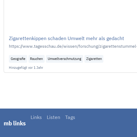
Zigarettenkippen schaden Umwelt mehr als gedacht
https://www.tagesschau.de/wissen/forschung/zigarettenstumme
Geografie
Rauchen
Umweltverschmutzung
Zigaretten
Hinzugefügt
vor 1 Jahr
Links
Listen
Tags
mb links