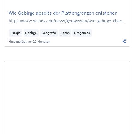
Wie Gebirge abseits der Plattengrenzen entstehen
https://www.scinexx.de/news/geowissen/wie-gebirge-abseits-der-plattengrenzen-entstehen/
Europa
Gebirge
Geografie
Japan
Orogenese
Hinzugefügt
vor 11 Monaten
Diesen