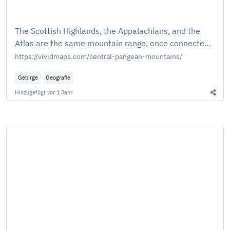
The Scottish Highlands, the Appalachians, and the
Atlas are the same mountain range, once connected
as the Central Pangean Mountains - Vivid Maps
https://vividmaps.com/central-pangean-mountains/
Gebirge
Geografie
Hinzugefügt
vor 1 Jahr
Diesen