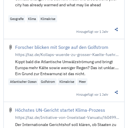
city has already warmed and what may lie ahead
Geografie
Klima
Klimakrise
Hinzugefügt
vor 1 Jahr
Diesen 
Forscher blicken mit Sorge auf den Golfstrom
https://taz.de/Kollaps-wuerde-zu-grosser-Kaelte-fuehren/!6053720/
Kippt bald die Atlantische Umwälzströmung und bringt
Europa mehr Kälte sowie weniger Regen? Das ist unklar.
Ein Grund zur Entwarnung ist das nicht.
Atlantischer Ozean
Golfstrom
Klimakrise
Meer
Hinzugefügt
vor 1 Jahr
Diesen 
Höchstes UN-Gericht startet Klima-Prozess
https://taz.de/Initiative-von-Inselstaat-Vanuatu/!6049985/
Der Internationale Gerichtshof soll klären, ob Staaten zu