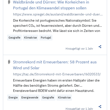
Waldbrände und Dürren: Wie Korkeichen in
Portugal den Klimawandel stoppen sollen
https://www.spiegel.de/ausland/waldbraende-und-duerren-wie-korkeichen-in-portugal-den-klimawandel-stoppen-sollen-a-db859f6d-2300-4b43-874c-ae239b76bd43?sara_ref=re-so-app-sh
Die Korkeiche ist portugiesisches Nationalsymbol: Sie
speichert CO₂, ist feuerresistent, aber durch Dürren und
Profitinteressen bedroht. Wie lässt sie sich in Zeiten von
Kapitalismus und Klimawandel retten?
Geografie
Klimakrise
Portugal
Hinzugefügt
vor 1 Jahr
Diesen 
Stromrekord mit Erneuerbaren: 58 Prozent aus
Wind und Solar
https://taz.de/Stromrekord-mit-Erneuerbaren/!6020533/
Erneuerbare Energien haben im ersten Halbjahr über die
Hälfte des benötigten Stroms geliefert. Der
Energieverband BDEW sieht dafür einen Hauptgrund.
Energie
Energiewende
Geografie
Klimakrise
Hinzugefügt
vor 1 Jahr