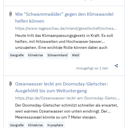
Diesen 
Wie "Schwammwälder" gegen den Klimawandel
helfen können
https://www.tagesschau.de/inland/gesellschaft/schwammwaelder-100.html
Heute tritt das Klimaanpassungsgesetz in Kraft. Es soll
helfen, mit Hitzewellen und Hochwasser besser
umzugehen. Eine wichtige Rolle können dabei auch
Schwammwälder übernehmen - wie im Arnsberger Wald
Geografie
Klimakrise
Schwammland
Wald
östlich von Dortmund. Von David Zajonz.
Hinzugefügt
vor 1 Jahr
Diesen 
Ozeanwasser leckt am Doomsday-Gletscher:
Ausgehöhlt bis zum Weltuntergang
https://taz.de/Ozeanwasser-leckt-am-Doomsday-Gletscher/!6012964/
Der Doomsday-Gletscher schmilzt schneller als erwartet,
weil warmes Ozeanwasser von unten eindringt. Der
Meeresspiegel könnte so um 7 Meter steigen.
Geografie
Klimakrise
Kryosphäre