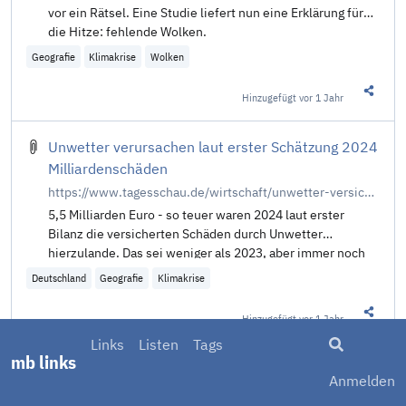
vor ein Rätsel. Eine Studie liefert nun eine Erklärung für
die Hitze: fehlende Wolken.
Geografie
Klimakrise
Wolken
Hinzugefügt
vor 1 Jahr
Diesen 
Unwetter verursachen laut erster Schätzung 2024
Milliardenschäden
https://www.tagesschau.de/wirtschaft/unwetter-versicherung-100.html
5,5 Milliarden Euro - so teuer waren 2024 laut erster
Bilanz die versicherten Schäden durch Unwetter
hierzulande. Das sei weniger als 2023, aber immer noch
hoch, so die Versicherer. Sie fordern eine bessere Klima-
Deutschland
Geografie
Klimakrise
Anpassung.
Hinzugefügt
vor 1 Jahr
Diesen 
Suche
Links
Listen
Tags
mb links
Berlin und Brandenburg erleben wärmstes Jahr
Anmelden
seit Beginn der Aufzeichnungen | rbb24