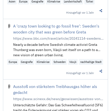
Asien
Europa
Geografie
Klimakrise
Landwirtschaft
Türkei
zurück, entstehen Hohlräume und der Boden kann
einbrechen. Seit einigen Jahren aber sinkt der
Hinzugefügt
vor 1 Jahr
Diesen 
Grundwasserspiegel kontinuierlich, weil die Bauern ihre
Felder mit Wasser aus dem Boden bewässern. Und weil es
als Folge des Klimawandels immer seltener regnet, holen
A 'crazy town looking to go fossil free': Sweden's
sie immer mehr Wasser aus dem Boden.
wooden city that was green before Greta
https://www.bbc.com/travel/article/20241114-swedens-wooden-city-that-was-green-before-greta
Nearly a decade before Swedish climate activist Greta
Thunberg was even born, Växjö set itself on a path to a
new vision of green urban living.
Europa
Geografie
Klimakrise
Schweden
Växjö
nachhaltige Stadt
Hinzugefügt
vor 1 Jahr
Diesen 
Ausstoß von stärkstem Treibhausgas höher als
gedacht
https://www.scinexx.de/news/geowissen/ausstoss-von-staerkstem-treibhausgas-hoeher-als-gedacht/
Unterschätzte Gefahr: Das Gas Schwefelhexafluorid (SF6)
treibt die Erderwärmung viel stärker voran als CO2 und