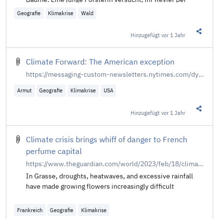
Artenmix durch den Klimawandel zu führen. Von Joscha
Geografie
Klimakrise
Wald
Bartlitz.
Hinzugefügt
vor 1 Jahr
Diesen 
Climate Forward: The American exception
https://messaging-custom-newsletters.nytimes.com/dynamic/render?productCode=CLIM&uri=nyt%3A%2F%2Fnewsletter%2F19a27f7b-0886-5081-be5a-a99a6966dc20
Armut
Geografie
Klimakrise
USA
Hinzugefügt
vor 1 Jahr
Diesen 
Climate crisis brings whiff of danger to French
perfume capital
https://www.theguardian.com/world/2023/feb/18/climate-crisis-brings-whiff-of-danger-to-french-perfume-capital
In Grasse, droughts, heatwaves, and excessive rainfall
have made growing flowers increasingly difficult
Frankreich
Geografie
Klimakrise