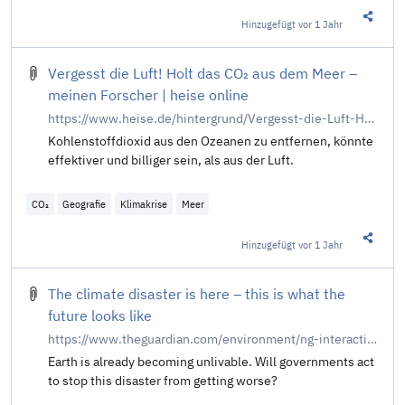
Hinzugefügt
vor 1 Jahr
Diesen 
Vergesst die Luft! Holt das CO₂ aus dem Meer –
meinen Forscher | heise online
https://www.heise.de/hintergrund/Vergesst-die-Luft-Holt-das-CO-aus-dem-Meer-meinen-Forscher-7533221.html
Kohlenstoffdioxid aus den Ozeanen zu entfernen, könnte
effektiver und billiger sein, als aus der Luft.
CO₂
Geografie
Klimakrise
Meer
Hinzugefügt
vor 1 Jahr
Diesen 
The climate disaster is here – this is what the
future looks like
https://www.theguardian.com/environment/ng-interactive/2021/oct/14/climate-change-happening-now-stats-graphs-maps-cop26
Earth is already becoming unlivable. Will governments act
to stop this disaster from getting worse?