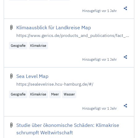
Hinzugefügt
vor 1 Jahr
Diesen 
Klimaausblick für Landkreise Map
https://www.gerics.de/products_and_publications/fact_sheets/landkreise/index.php.de
Geografie
Klimakrise
Hinzugefügt
vor 1 Jahr
Diesen 
Sea Level Map
https://sealevelrise.hcu-hamburg.de/#/
Geografie
Klimakrise
Meer
Wasser
Hinzugefügt
vor 1 Jahr
Diesen 
Studie über ökonomische Schäden: Klimakrise
schrumpft Weltwirtschaft