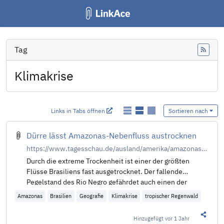
Tag
Feed
Klimakrise
Links in Tabs öffnen
Sortieren nach
Dürre lässt Amazonas-Nebenfluss austrocknen
https://www.tagesschau.de/ausland/amerika/amazonas-duerre-112.html
Durch die extreme Trockenheit ist einer der größten
Flüsse Brasiliens fast ausgetrocknet. Der fallende
Pegelstand des Rio Negro gefährdet auch einen der
wichtigsten Versorgungs- und Verkehrswege des Landes.
Amazonas
Brasilien
Geografie
Klimakrise
tropischer Regenwald
Hinzugefügt
vor 1 Jahr
Diesen 