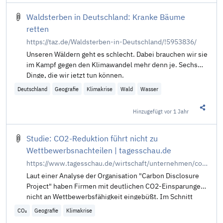
Waldsterben in Deutschland: Kranke Bäume
retten
https://taz.de/Waldsterben-in-Deutschland/!5953836/
Unseren Wäldern geht es schlecht. Dabei brauchen wir sie
im Kampf gegen den Klimawandel mehr denn je. Sechs
Dinge, die wir jetzt tun können.
Deutschland
Geografie
Klimakrise
Wald
Wasser
Hinzugefügt
vor 1 Jahr
Diesen 
Studie: CO2-Reduktion führt nicht zu
Wettbewerbsnachteilen | tagesschau.de
https://www.tagesschau.de/wirtschaft/unternehmen/co2-einsparung-unternehmen-kein-wettbewerbsnachteil-100.html
Laut einer Analyse der Organisation "Carbon Disclosure
Project" haben Firmen mit deutlichen CO2-Einsparungen
nicht an Wettbewerbsfähigkeit eingebüßt. Im Schnitt
seien die Umsätze sogar um acht Prozent gestiegen.
CO₂
Geografie
Klimakrise