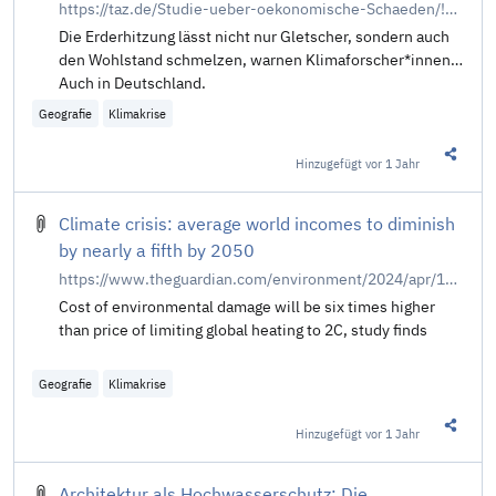
https://taz.de/Studie-ueber-oekonomische-Schaeden/!6001934/
Die Erderhitzung lässt nicht nur Gletscher, sondern auch
den Wohlstand schmelzen, warnen Klimaforscher*innen.
Auch in Deutschland.
Geografie
Klimakrise
Hinzugefügt
vor 1 Jahr
Diesen 
Climate crisis: average world incomes to diminish
by nearly a fifth by 2050
https://www.theguardian.com/environment/2024/apr/17/climate-crisis-average-world-incomes-to-drop-by-nearly-a-fifth-by-2050
Cost of environmental damage will be six times higher
than price of limiting global heating to 2C, study finds
Geografie
Klimakrise
Hinzugefügt
vor 1 Jahr
Diesen 
Architektur als Hochwasserschutz: Die