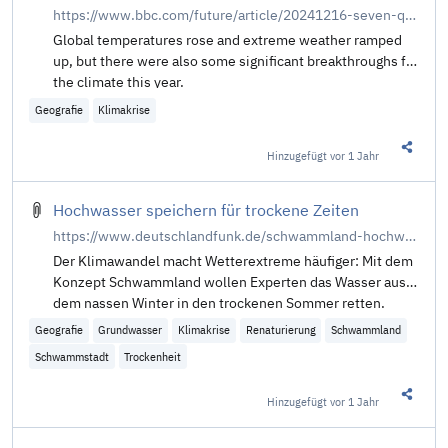
https://www.bbc.com/future/article/20241216-seven-quiet-breakthroughs-for-climate-and-nature-in-2024-you-might-have-missed
Global temperatures rose and extreme weather ramped
up, but there were also some significant breakthroughs for
the climate this year.
Geografie
Klimakrise
Hinzugefügt
vor 1 Jahr
Diesen 
Hochwasser speichern für trockene Zeiten
https://www.deutschlandfunk.de/schwammland-hochwasser-speichern-fuer-trockene-zeiten-dlf-3884101c-100.html
Der Klimawandel macht Wetterextreme häufiger: Mit dem
Konzept Schwammland wollen Experten das Wasser aus
dem nassen Winter in den trockenen Sommer retten.
Geografie
Grundwasser
Klimakrise
Renaturierung
Schwammland
Schwammstadt
Trockenheit
Hinzugefügt
vor 1 Jahr
Diesen 