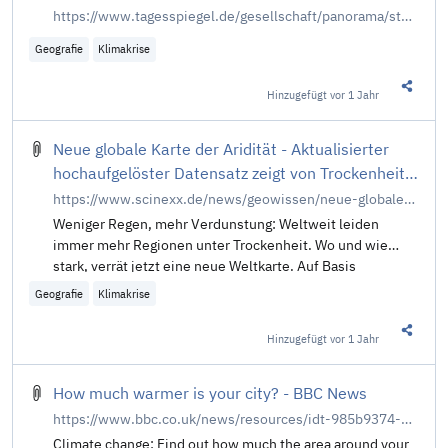
Umweltauswirkungen
https://www.tagesspiegel.de/gesellschaft/panorama/studie-klassifiziert-lebensmittel-nach-umweltauswirkungen-8586916.html
Geografie
Klimakrise
Hinzugefügt
vor 1 Jahr
Diesen 
Neue globale Karte der Aridität - Aktualisierter
hochaufgelöster Datensatz zeigt von Trockenheit
betroffene Gebiete - scinexx.de
https://www.scinexx.de/news/geowissen/neue-globale-karte-der-ariditaet/
Weniger Regen, mehr Verdunstung: Weltweit leiden
immer mehr Regionen unter Trockenheit. Wo und wie
stark, verrät jetzt eine neue Weltkarte. Auf Basis
Geografie
Klimakrise
Hinzugefügt
vor 1 Jahr
Diesen 
How much warmer is your city? - BBC News
https://www.bbc.co.uk/news/resources/idt-985b9374-596e-4ae6-aa04-7fbcae4cb7ee?ns_mchannel=social&ns_linkname=news_central&ns_source=twitter&ns_campaign=bbc_weather
Climate change: Find out how much the area around your