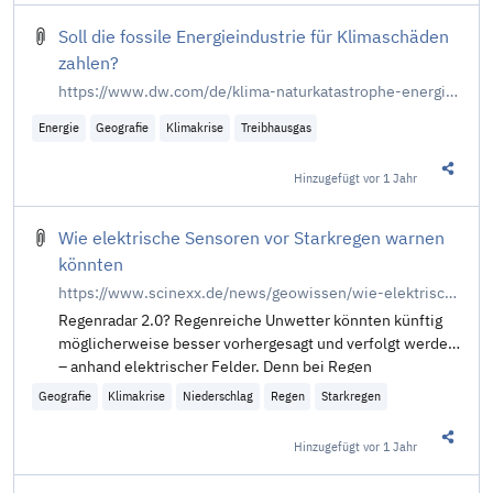
Soll die fossile Energieindustrie für Klimaschäden
zahlen?
https://www.dw.com/de/klima-naturkatastrophe-energie-energieindustrie-klimakrise-klimawandel-kosten/a-70713042
Energie
Geografie
Klimakrise
Treibhausgas
Hinzugefügt
vor 1 Jahr
Diesen 
Wie elektrische Sensoren vor Starkregen warnen
könnten
https://www.scinexx.de/news/geowissen/wie-elektrische-sensoren-vor-starkregen-warnen-koennten/
Regenradar 2.0? Regenreiche Unwetter könnten künftig
möglicherweise besser vorhergesagt und verfolgt werden
– anhand elektrischer Felder. Denn bei Regen
Geografie
Klimakrise
Niederschlag
Regen
Starkregen
Hinzugefügt
vor 1 Jahr
Diesen 