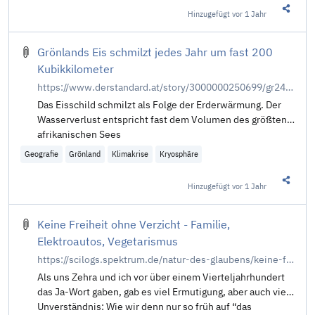
Hinzugefügt
vor 1 Jahr
Diesen 
Grönlands Eis schmilzt jedes Jahr um fast 200
Kubikkilometer
https://www.derstandard.at/story/3000000250699/gr246nlands-eis-schmilzt-jedes-jahr-um-fast-200-kubikkilometer
Das Eisschild schmilzt als Folge der Erderwärmung. Der
Wasserverlust entspricht fast dem Volumen des größten
afrikanischen Sees
Geografie
Grönland
Klimakrise
Kryosphäre
Hinzugefügt
vor 1 Jahr
Diesen 
Keine Freiheit ohne Verzicht - Familie,
Elektroautos, Vegetarismus
https://scilogs.spektrum.de/natur-des-glaubens/keine-freiheit-ohne-verzicht-familie-elektromobilitaet-pflanzenkost-lesezeit-philosophie-solarpunk/
Als uns Zehra und ich vor über einem Vierteljahrhundert
das Ja-Wort gaben, gab es viel Ermutigung, aber auch viel
Unverständnis: Wie wir denn nur so früh auf “das