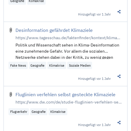
Geografie
Klimakrise
Hinzugefügt
vor 1 Jahr
Diesen 
Desinformation gefährdet Klimaziele
https://www.tagesschau.de/faktenfinder/kontext/klimawandel-desinformation-104.html
Politik und Wissenschaft sehen in Klima-Desinformation
eine zunehmende Gefahr. Vor allem die sozialen
Netzwerke stehen dabei in der Kritik, zu wenig gegen
Falschbehauptungen zu unternehmen. Von J. Schreiber
Fake News
Geografie
Klimakrise
Soziale Medien
und P. Siggelkow.
Hinzugefügt
vor 1 Jahr
Diesen 
Fluglinien verfehlen selbst gesteckte Klimaziele
https://www.dw.com/de/studie-fluglinien-verfehlen-selbst-gesteckte-klimaziele/a-70840746
Flugverkehr
Geografie
Klimakrise
Hinzugefügt
vor 1 Jahr
Diesen 