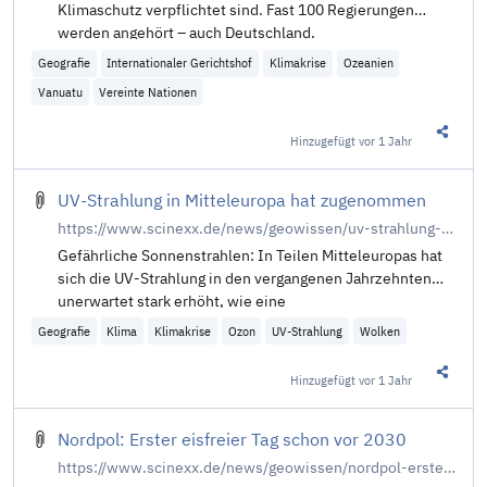
Klimaschutz verpflichtet sind. Fast 100 Regierungen
werden angehört – auch Deutschland.
Geografie
Internationaler Gerichtshof
Klimakrise
Ozeanien
Vanuatu
Vereinte Nationen
Hinzugefügt
vor 1 Jahr
Diesen 
UV-Strahlung in Mitteleuropa hat zugenommen
https://www.scinexx.de/news/geowissen/uv-strahlung-in-mitteleuropa-hat-zugenommen/
Gefährliche Sonnenstrahlen: In Teilen Mitteleuropas hat
sich die UV-Strahlung in den vergangenen Jahrzehnten
unerwartet stark erhöht, wie eine
Geografie
Klima
Klimakrise
Ozon
UV-Strahlung
Wolken
Hinzugefügt
vor 1 Jahr
Diesen 
Nordpol: Erster eisfreier Tag schon vor 2030
https://www.scinexx.de/news/geowissen/nordpol-erster-eisfreier-tag-schon-vor-2030/