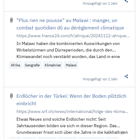
Hinzugefügt
vor 1 Jahr
Diesen 
"Plus rien ne pousse" au Malawi : manger, un
combat quotidien dû au dérèglement climatique
https://www.france24.com/fr/afrique/20241112-afrique-malawi-plus-rien-ne-pousse-manger-combat-quotidien-d%C3%A9r%C3%A8glement-climatique
In Malawi haben die kombinierten Auswirkungen von
Wirbelstürmen und Dürreperioden, die durch den
Klimawandel noch verstärkt wurden, das Land in eine
unsichere Ernährungslage gebracht.
Afrika
Geografie
Klimakrise
Malawi
Hinzugefügt
vor 1 Jahr
Diesen 
Erdlöcher in der Türkei: Wenn der Boden plötzlich
einbricht
https://www.srf.ch/news/international/folge-des-klimawandels-wenn-der-boden-in-der-tuerkei-ploetzlich-einbricht
Etwas Neues sind solche Erdlöcher nicht: Seit
Jahrtausenden bilden sie sich in dieser Region. Das
Grundwasser frisst sich über die Jahre in die kalkhaltigen
Böden. Zieht sich das Wasser in einer Trockenphase