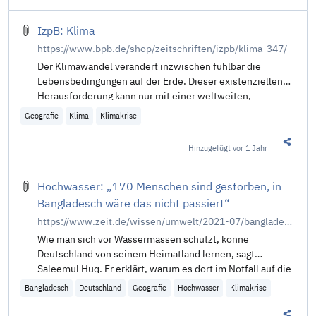
IzpB: Klima
https://www.bpb.de/shop/zeitschriften/izpb/klima-347/
Der Klimawandel verändert inzwischen fühlbar die
Lebensbedingungen auf der Erde. Dieser existenziellen
Herausforderung kann nur mit einer weltweiten,
gemeinschaftlichen Zusammenarbeit begegnet werden.
Geografie
Klima
Klimakrise
Hinzugefügt
vor 1 Jahr
Diesen 
Hochwasser: „170 Menschen sind gestorben, in
Bangladesch wäre das nicht passiert“
https://www.zeit.de/wissen/umwelt/2021-07/bangladesch-klimaforscher-hochwasser-tipps-deutschland-wetterextreme-klimawandel-saleemul-huq
Wie man sich vor Wassermassen schützt, könne
Deutschland von seinem Heimatland lernen, sagt
Saleemul Huq. Er erklärt, warum es dort im Notfall auf die
Kinder ankommt.
Bangladesch
Deutschland
Geografie
Hochwasser
Klimakrise