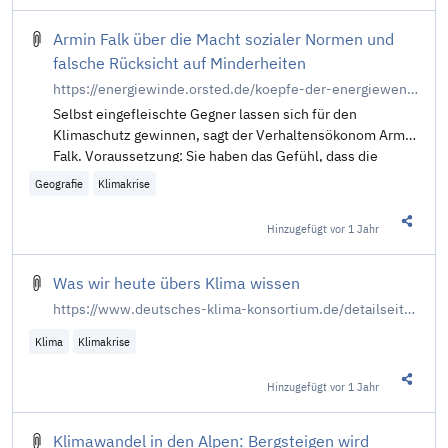
Armin Falk über die Macht sozialer Normen und
falsche Rücksicht auf Minderheiten
https://energiewinde.orsted.de/koepfe-der-energiewende/armin-falk-klimaschutz-soziale-normen-keiner-will-der-dumme-sein
Selbst eingefleischte Gegner lassen sich für den
Klimaschutz gewinnen, sagt der Verhaltensökonom Armin
Falk. Voraussetzung: Sie haben das Gefühl, dass die
gesellschaftliche Mehrheit dahintersteht.
Geografie
Klimakrise
Hinzugefügt
vor 1 Jahr
Diesen 
Was wir heute übers Klima wissen
https://www.deutsches-klima-konsortium.de/detailseite/was-wir-heute-uebers-klima-wissen/
Klima
Klimakrise
Hinzugefügt
vor 1 Jahr
Diesen 
Klimawandel in den Alpen: Bergsteigen wird