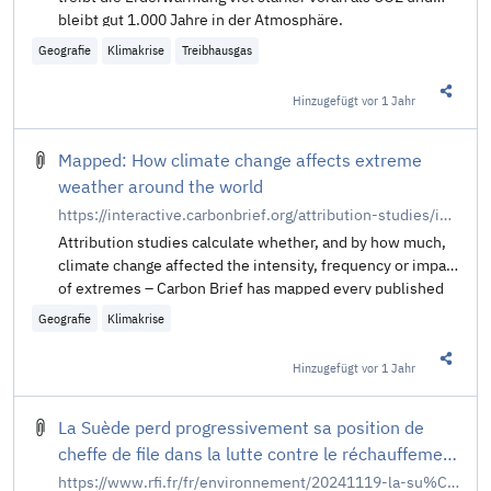
bleibt gut 1.000 Jahre in der Atmosphäre.
Geografie
Klimakrise
Treibhausgas
Hinzugefügt
vor 1 Jahr
Diesen 
Mapped: How climate change affects extreme
weather around the world
https://interactive.carbonbrief.org/attribution-studies/index.html
Attribution studies calculate whether, and by how much,
climate change affected the intensity, frequency or impact
of extremes – Carbon Brief has mapped every published
study on how climate change has influenced extreme
Geografie
Klimakrise
weather.
Hinzugefügt
vor 1 Jahr
Diesen 
La Suède perd progressivement sa position de
cheffe de file dans la lutte contre le réchauffement
climatique
https://www.rfi.fr/fr/environnement/20241119-la-su%C3%A8de-perd-progressivement-sa-position-de-cheffe-de-file-dans-la-lutte-contre-le-r%C3%A9chauffement-climatique