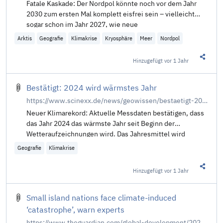
Fatale Kaskade: Der Nordpol könnte noch vor dem Jahr
2030 zum ersten Mal komplett eisfrei sein – vielleicht
sogar schon im Jahr 2027, wie neue
Arktis
Geografie
Klimakrise
Kryosphäre
Meer
Nordpol
Hinzugefügt
vor 1 Jahr
Diesen 
Bestätigt: 2024 wird wärmstes Jahr
https://www.scinexx.de/news/geowissen/bestaetigt-2024-wird-waermstes-jahr/
Neuer Klimarekord: Aktuelle Messdaten bestätigen, dass
das Jahr 2024 das wärmste Jahr seit Beginn der
Wetteraufzeichnungen wird. Das Jahresmittel wird
Geografie
Klimakrise
Hinzugefügt
vor 1 Jahr
Diesen 
Small island nations face climate-induced
‘catastrophe’, warn experts
https://www.theguardian.com/global-development/2024/dec/10/small-island-nations-face-climate-induced-catastrophe-warn-experts