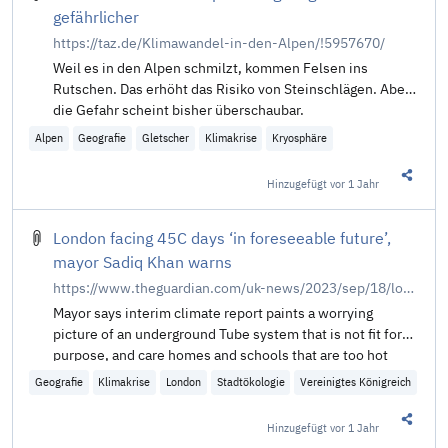
gefährlicher
https://taz.de/Klimawandel-in-den-Alpen/!5957670/
Weil es in den Alpen schmilzt, kommen Felsen ins
Rutschen. Das erhöht das Risiko von Steinschlägen. Aber
die Gefahr scheint bisher überschaubar.
Alpen
Geografie
Gletscher
Klimakrise
Kryosphäre
Hinzugefügt
vor 1 Jahr
Diesen 
London facing 45C days ‘in foreseeable future’,
mayor Sadiq Khan warns
https://www.theguardian.com/uk-news/2023/sep/18/london-facing-45c-days-in-foreseeable-future-mayor-sadiq-khan-warns
Mayor says interim climate report paints a worrying
picture of an underground Tube system that is not fit for
purpose, and care homes and schools that are too hot
Geografie
Klimakrise
London
Stadtökologie
Vereinigtes Königreich
Hinzugefügt
vor 1 Jahr
Diesen 