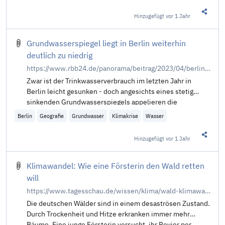
Hinzugefügt
vor 1 Jahr
Diesen 
Grundwasserspiegel liegt in Berlin weiterhin
deutlich zu niedrig
https://www.rbb24.de/panorama/beitrag/2023/04/berlin-wasserbetriebe-wassersparen-klimawandel.html
Zwar ist der Trinkwasserverbrauch im letzten Jahr in
Berlin leicht gesunken - doch angesichts eines stetig
sinkenden Grundwasserspiegels appelieren die
Wasserbetriebe zu Sparsamkeit. Auch die zunehmende
Berlin
Geografie
Grundwasser
Klimakrise
Wasser
Versiegelung bereitet demnach große ...
Hinzugefügt
vor 1 Jahr
Diesen 
Klimawandel: Wie eine Försterin den Wald retten
will
https://www.tagesschau.de/wissen/klima/wald-klimawandel-foersterin-101.html
Die deutschen Wälder sind in einem desaströsen Zustand.
Durch Trockenheit und Hitze erkranken immer mehr
Bäume. Eine junge Försterin versucht, ihr Revier per