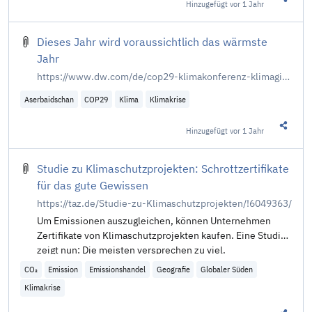
Hinzugefügt
vor 1 Jahr
Diesen 
Dieses Jahr wird voraussichtlich das wärmste
Jahr
https://www.dw.com/de/cop29-klimakonferenz-klimagipfel-un-klimawandel-baku-aserbaidschan-v2/a-70740160
Aserbaidschan
COP29
Klima
Klimakrise
Hinzugefügt
vor 1 Jahr
Diesen 
Studie zu Klimaschutzprojekten: Schrottzertifikate
für das gute Gewissen
https://taz.de/Studie-zu-Klimaschutzprojekten/!6049363/
Um Emissionen auszugleichen, können Unternehmen
Zertifikate von Klimaschutzprojekten kaufen. Eine Studie
zeigt nun: Die meisten versprechen zu viel.
CO₂
Emission
Emissionshandel
Geografie
Globaler Süden
Klimakrise