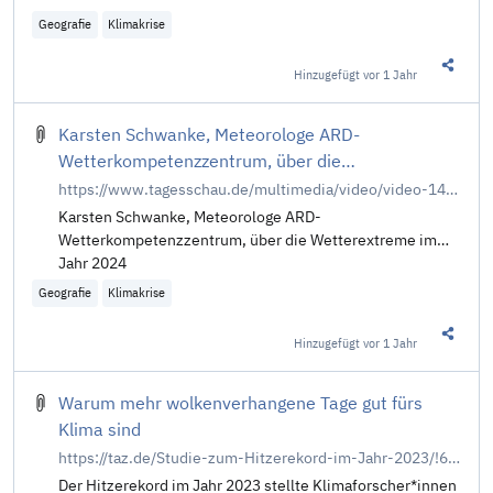
Geografie
Klimakrise
Hinzugefügt
vor 1 Jahr
Diesen 
Karsten Schwanke, Meteorologe ARD-
Wetterkompetenzzentrum, über die
Wetterextreme im Jahr 2024
https://www.tagesschau.de/multimedia/video/video-1414590.html
Karsten Schwanke, Meteorologe ARD-
Wetterkompetenzzentrum, über die Wetterextreme im
Jahr 2024
Geografie
Klimakrise
Hinzugefügt
vor 1 Jahr
Diesen 
Warum mehr wolken­verhangene Tage gut fürs
Klima sind
https://taz.de/Studie-zum-Hitzerekord-im-Jahr-2023/!6057456/
Der Hitzerekord im Jahr 2023 stellte Kli­ma­for­sche­r*in­nen