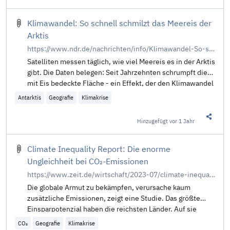
Klimawandel: So schnell schmilzt das Meereis der
Arktis
https://www.ndr.de/nachrichten/info/Klimawandel-So-schnell-schmilzt-das-Meereis-der-Arktis,meereis100.html
Satelliten messen täglich, wie viel Meereis es in der Arktis
gibt. Die Daten belegen: Seit Jahrzehnten schrumpft die
mit Eis bedeckte Fläche - ein Effekt, der den Klimawandel
noch verstärkt.
Antarktis
Geografie
Klimakrise
Hinzugefügt
vor 1 Jahr
Diesen 
Climate Inequality Report: Die enorme
Ungleichheit bei CO₂-Emissionen
https://www.zeit.de/wirtschaft/2023-07/climate-inequality-report-klimawandel-ungleichheit-weltweit
Die globale Armut zu bekämpfen, verursache kaum
zusätzliche Emissionen, zeigt eine Studie. Das größte
Einsparpotenzial haben die reichsten Länder. Auf sie
kommt es an.
CO₂
Geografie
Klimakrise