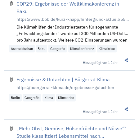
COP29: Ergebnisse der Weltklimakonferenz in
Baku
https://www.bpb.de/kurz-knapp/hintergrund-aktuell/556173/cop29-ergebnisse-der-weltklimakonferenz-in-baku/
Die Klimahilfen der Industriestaaten für sogenannte
„Entwicklungsländer“ wurde auf 300 Milliarden US-Dollar
pro Jahr aufgestockt. Weitere CO2-Einsparungen wurden
nicht beschlossen. Die Ergebnisse des Gipfels sind
Aserbaidschan
Baku
Geografie
Klimakonferenz
Klimakrise
umstritten.
Hinzugefügt
vor 1 Jahr
Diesen 
Ergebnisse & Gutachten | Bürgerrat Klima
https://buergerrat-klima.de/ergebnisse-gutachten
Berlin
Geografie
Klima
Klimakrise
Hinzugefügt
vor 1 Jahr
Diesen 
„Mehr Obst, Gemüse, Hülsenfrüchte und Nüsse“:
Studie klassifiziert Lebensmittel nach