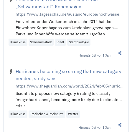
„Schwammstadt“ Kopenhagen
https://www.tagesschau.de/ausland/europa/hochwasserschutz-kopenhagen-100.html
Ein verheerender Wolkenbruch im Jahr 2011 hat die
Einwohner Kopenhagens zum Umdenken gezwungen.
Parks und Innenhöfe werden seitdem zu großen
Reservoirs umgebaut - sie behalten ihren ursprünglichen
Klimakrise
Schwammstadt
Stadt
Stadtökologie
Nutzen aber bei. Von Julia Wäschenbach.
Hinzugefügt
vor 1 Jahr
Diesen 
Hurricanes becoming so strong that new category
needed, study says
https://www.theguardian.com/world/2024/feb/05/hurricanes-becoming-so-strong-that-new-category-needed-study-says
Scientists propose new category 6 rating to classify
‘mega-hurricanes’, becoming more likely due to climate
crisis
Klimakrise
Tropischer Wirbelsturm
Wetter
Hinzugefügt
vor 1 Jahr
Diesen 