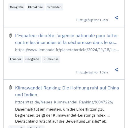
Geografie
Klimakrise
Schweden
Hinzugefügt
vor 1 Jahr
Diesen 
L’Equateur décrète l’urgence nationale pour lutter
contre les incendies et la sécheresse dans le sud
du pays
https://www.lemonde.fr/planete/article/2024/11/18/l-equateur-decrete-l-urgence-nationale-pour-lutter-contre-les-incendies-et-la-secheresse-dans-le-sud-du-pays_6401119_3244.html
Ecuador
Geografie
Klimakrise
Hinzugefügt
vor 1 Jahr
Diesen 
Klimawandel-Ranking: Die Hoffnung ruht auf China
und Indien
https://taz.de/Neues-Klimawandel-Ranking/!6047226/
Dänemark tut am meisten, um die Erderhitzung zu
begrenzen, zeigt der Klimawandel-Leistungsindex.
Deutschland rutscht auf die Bewertung „mäßig“ ab.