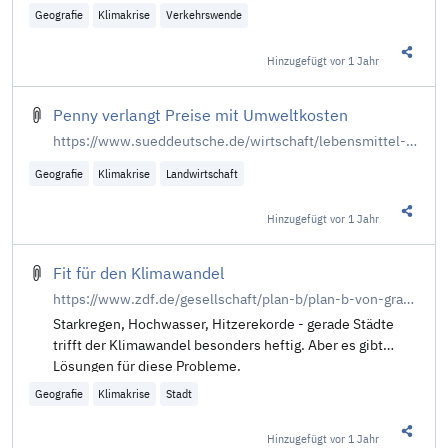
Ausprobieren verzichten” könnten? Für uns aber war …
Geografie
Klimakrise
Verkehrswende
Hinzugefügt
vor 1 Jahr
Diesen 
Penny verlangt Preise mit Umweltkosten
https://www.sueddeutsche.de/wirtschaft/lebensmittel-verdeckte-kosten-umweltschutz-discounter-1.6079765
Geografie
Klimakrise
Landwirtschaft
Hinzugefügt
vor 1 Jahr
Diesen 
Fit für den Klimawandel
https://www.zdf.de/gesellschaft/plan-b/plan-b-von-grau-zu-gruen-stadt-klima-klimawandel-abkuehlung-100.html
Starkregen, Hochwasser, Hitzerekorde - gerade Städte
trifft der Klimawandel besonders heftig. Aber es gibt
Lösungen für diese Probleme.
Geografie
Klimakrise
Stadt
Hinzugefügt
vor 1 Jahr
Diesen 