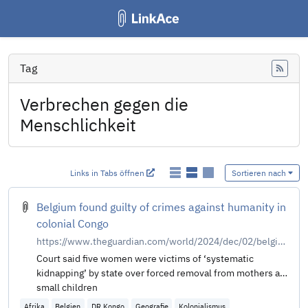
Tag
Feed
Verbrechen gegen die
Menschlichkeit
Links in Tabs öffnen
Sortieren nach
Belgium found guilty of crimes against humanity in
colonial Congo
https://www.theguardian.com/world/2024/dec/02/belgium-found-guilty-of-crimes-against-humanity-in-colonial-congo
Court said five women were victims of ‘systematic
kidnapping’ by state over forced removal from mothers as
small children
Afrika
Belgien
DR Kongo
Geografie
Kolonialismus