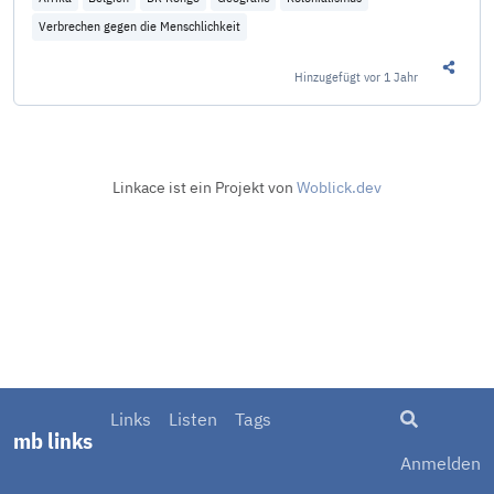
Verbrechen gegen die Menschlichkeit
Hinzugefügt
vor 1 Jahr
Diesen 
Linkace ist ein Projekt von
Woblick.dev
Suche
Links
Listen
Tags
mb links
Anmelden