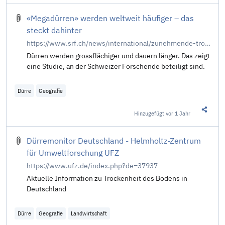
«Megadürren» werden weltweit häufiger – das
steckt dahinter
https://www.srf.ch/news/international/zunehmende-trockenheit-megaduerren-werden-weltweit-haeufiger-das-steckt-dahinter
Dürren werden grossflächiger und dauern länger. Das zeigt
eine Studie, an der Schweizer Forschende beteiligt sind.
Dürre
Geografie
Hinzugefügt
vor 1 Jahr
Diesen 
Dürremonitor Deutschland - Helmholtz-Zentrum
für Umweltforschung UFZ
https://www.ufz.de/index.php?de=37937
Aktuelle Information zu Trockenheit des Bodens in
Deutschland
Dürre
Geografie
Landwirtschaft