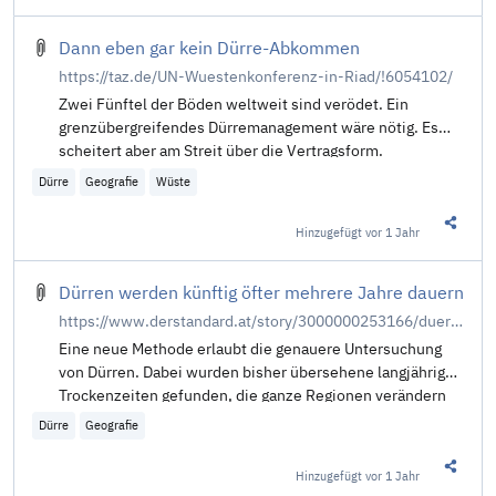
Dann eben gar kein Dürre-Abkommen
https://taz.de/UN-Wuestenkonferenz-in-Riad/!6054102/
Zwei Fünftel der Böden weltweit sind verödet. Ein
grenzübergreifendes Dürremanagement wäre nötig. Es
scheitert aber am Streit über die Vertragsform.
Dürre
Geografie
Wüste
Hinzugefügt
vor 1 Jahr
Diesen 
Dürren werden künftig öfter mehrere Jahre dauern
https://www.derstandard.at/story/3000000253166/duerren-werden-kuenftig-oefter-mehrere-jahre-dauern
Eine neue Methode erlaubt die genauere Untersuchung
von Dürren. Dabei wurden bisher übersehene langjährige
Trockenzeiten gefunden, die ganze Regionen verändern
Dürre
Geografie
Hinzugefügt
vor 1 Jahr
Diesen 