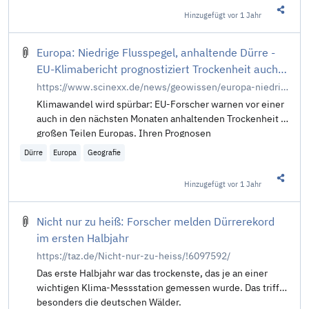
Hinzugefügt
vor 1 Jahr
Diesen 
Europa: Niedrige Flusspegel, anhaltende Dürre -
EU-Klimabericht prognostiziert Trockenheit auch
in den nächsten Monaten
https://www.scinexx.de/news/geowissen/europa-niedrige-flusspegel-anhaltende-duerre/
Klimawandel wird spürbar: EU-Forscher warnen vor einer
auch in den nächsten Monaten anhaltenden Trockenheit in
großen Teilen Europas. Ihren Prognosen
Dürre
Europa
Geografie
Hinzugefügt
vor 1 Jahr
Diesen 
Nicht nur zu heiß: Forscher melden Dürrerekord
im ersten Halbjahr
https://taz.de/Nicht-nur-zu-heiss/!6097592/
Das erste Halbjahr war das trockenste, das je an einer
wichtigen Klima-Messstation gemessen wurde. Das trifft
besonders die deutschen Wälder.