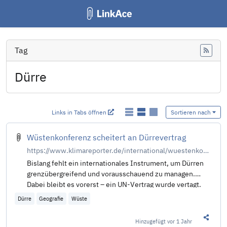
Tag
Feed
Dürre
Links in Tabs öffnen
Sortieren nach
Wüstenkonferenz scheitert an Dürrevertrag
https://www.klimareporter.de/international/wuestenkonferenz-scheitert-an-duerrevertrag
Bislang fehlt ein internationales Instrument, um Dürren
grenzübergreifend und vorausschauend zu managen.
Dabei bleibt es vorerst – ein UN-Vertrag wurde vertagt.
Dürre
Geografie
Wüste
Hinzugefügt
vor 1 Jahr
Diesen 