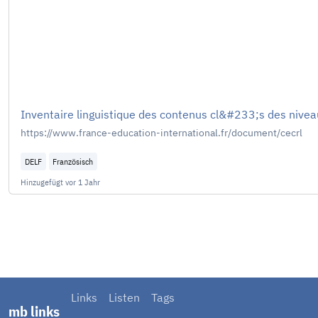
Inventaire linguistique des contenus cl&#233;s des nivea
https://www.france-education-international.fr/document/cecrl
DELF
Französisch
Hinzugefügt
vor 1 Jahr
Links
Listen
Tags
mb links