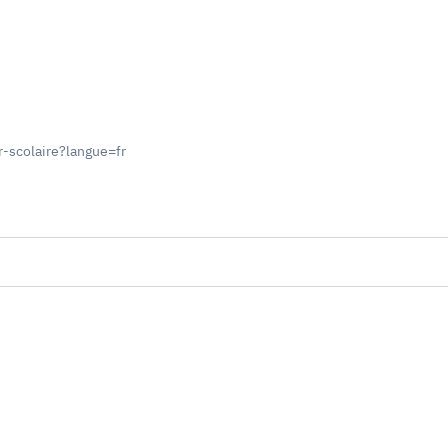
r-scolaire?langue=fr