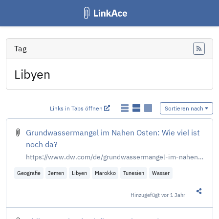
Tag
Feed
Libyen
Links in Tabs öffnen
Sortieren nach
Grundwassermangel im Nahen Osten: Wie viel ist
noch da?
https://www.dw.com/de/grundwassermangel-im-nahen-osten-wie-viel-ist-noch-da/a-66545076?maca=de-rss-de-all-1119-rdf
Geografie
Jemen
Libyen
Marokko
Tunesien
Wasser
Hinzugefügt
vor 1 Jahr
Diesen 