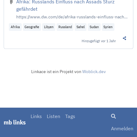
Afrika: Russlands Einfluss nach Assads Sturz
gefährdet
https://www.dw.com/de/afrika-russlands-einfluss-nach-assads-sturz-gef%C3%A4hrdet/a-71237095
Afrika
Geografie
Libyen
Russland
Sahel
Sudan
Syrien
Hinzugefügt
vor 1 Jahr
Diesen 
Linkace ist ein Projekt von
Woblick.dev
Suche
Links
Listen
Tags
mb links
Anmelden