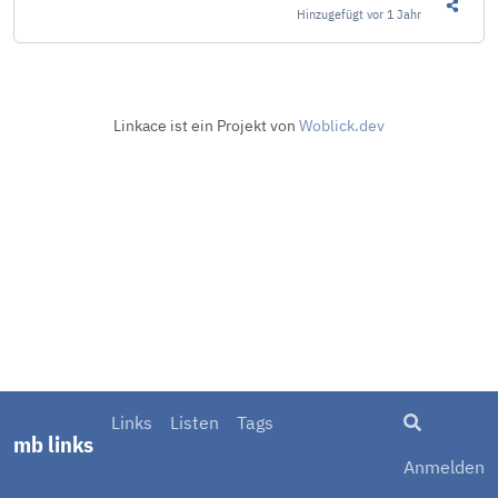
Hinzugefügt
vor 1 Jahr
Diesen 
Linkace ist ein Projekt von
Woblick.dev
Suche
Links
Listen
Tags
mb links
Anmelden