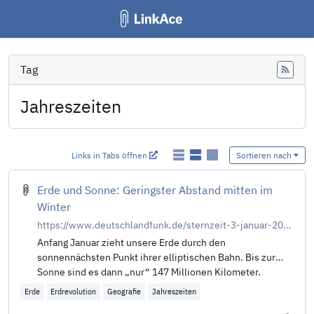
Tag
Feed
Jahreszeiten
Links in Tabs öffnen
Sortieren nach
Erde und Sonne: Geringster Abstand mitten im
Winter
https://www.deutschlandfunk.de/sternzeit-3-januar-2025-die-erde-in-sonnennaehe-mitten-im-winter-dlf-d99e35e2-100.html
Anfang Januar zieht unsere Erde durch den
sonnennächsten Punkt ihrer elliptischen Bahn. Bis zur
Sonne sind es dann „nur“ 147 Millionen Kilometer.
Erde
Erdrevolution
Geografie
Jahreszeiten