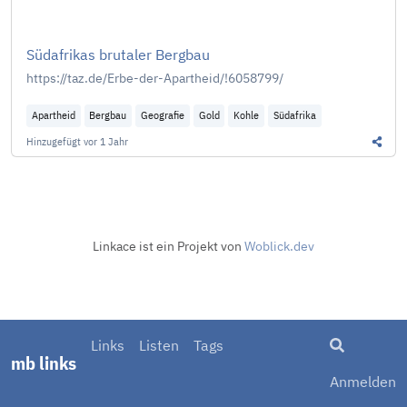
Südafrikas brutaler Bergbau
https://taz.de/Erbe-der-Apartheid/!6058799/
Apartheid
Bergbau
Geografie
Gold
Kohle
Südafrika
Hinzugefügt
vor 1 Jahr
Diesen
Linkace ist ein Projekt von
Woblick.dev
Suche
Links
Listen
Tags
mb links
Anmelden