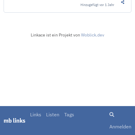
Hinzugefügt
vor 1 Jahr
Diesen 
Linkace ist ein Projekt von
Woblick.dev
Suche
Links
Listen
Tags
mb links
Anmelden