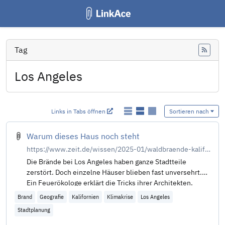
Tag
Feed
Los Angeles
Links in Tabs öffnen
Sortieren nach
Warum dieses Haus noch steht
https://www.zeit.de/wissen/2025-01/waldbraende-kalifornien-feuerfeste-haeuser-architektur-los-angeles
Die Brände bei Los Angeles haben ganze Stadtteile
zerstört. Doch einzelne Häuser blieben fast unversehrt.
Ein Feuerökologe erklärt die Tricks ihrer Architekten.
Brand
Geografie
Kalifornien
Klimakrise
Los Angeles
Stadtplanung