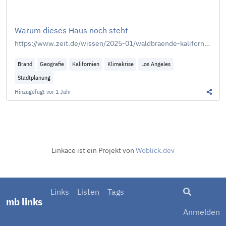
Warum dieses Haus noch steht
https://www.zeit.de/wissen/2025-01/waldbraende-kalifornien-feuerfeste-haeuser-architektur-los-angeles
Brand
Geografie
Kalifornien
Klimakrise
Los Angeles
Stadtplanung
Hinzugefügt
vor 1 Jahr
Diesen
Linkace ist ein Projekt von
Woblick.dev
Suche
Links
Listen
Tags
mb links
Anmelden