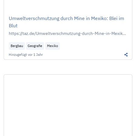
Umweltverschmutzung durch Mine in Mexiko: Blei im
Blut
https://taz.de/Umweltverschmutzung-durch-Mine-in-Mexiko/!6063654/
Bergbau
Geografie
Mexiko
Hinzugefügt
vor 1 Jahr
Diesen