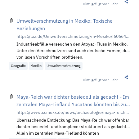
Hinzugefügt
vor 1 Jahr
Diesen 
Umweltverschmutzung in Mexiko: Toxische
Beziehungen
https://taz.de/Umweltverschmutzung-in-Mexiko/!6066436/
Industrieabfälle verseuchen den Atoyac-Fluss in Mexiko.
Unter den Verschmutzern sind auch deutsche Firmen, die
von laxen Vorschriften profitieren.
Geografie
Mexiko
Umweltverschmutzung
Hinzugefügt
vor 1 Jahr
Diesen 
Maya-Reich war dichter besiedelt als gedacht - Im
zentralen Maya-Tiefland Yucatans könnten bis zu
16 Millionen Menschen gelebt haben
https://www.scinexx.de/news/archaeologie/maya-reich-war-dichter-besiedelt-als-gedacht/
Überraschende Entdeckung: Das Maya-Reich war offenbar
dichter besiedelt und komplexer strukturiert als gedacht.
Allein im zentralen Maya-Tiefland könnten