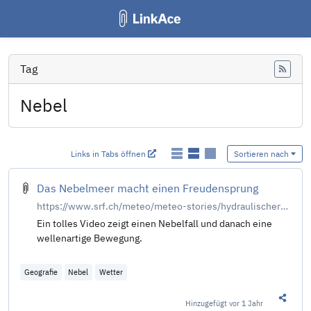
Tag
Feed
Nebel
Links in Tabs öffnen
Sortieren nach
Das Nebelmeer macht einen Freudensprung
https://www.srf.ch/meteo/meteo-stories/hydraulischer-sprung-das-nebelmeer-macht-einen-freudensprung
Ein tolles Video zeigt einen Nebelfall und danach eine
wellenartige Bewegung.
Geografie
Nebel
Wetter
Hinzugefügt
vor 1 Jahr
Diesen 