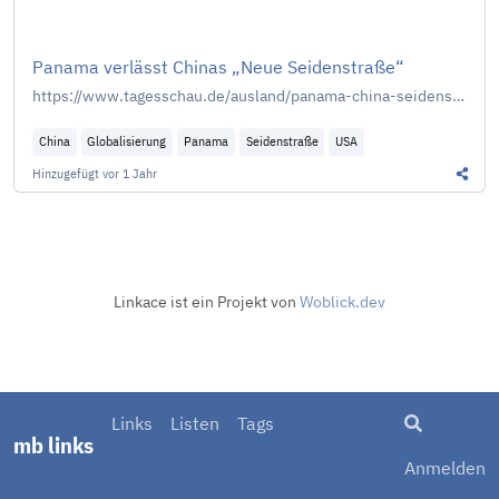
Panama verlässt Chinas „Neue Seidenstraße“
https://www.tagesschau.de/ausland/panama-china-seidenstrasse-100.html
China
Globalisierung
Panama
Seidenstraße
USA
Hinzugefügt
vor 1 Jahr
Diesen
Linkace ist ein Projekt von
Woblick.dev
Suche
Links
Listen
Tags
mb links
Anmelden