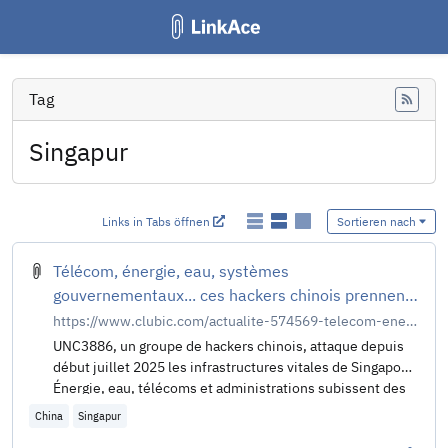
Tag
Feed
Singapur
Links in Tabs öffnen
Sortieren nach
Télécom, énergie, eau, systèmes
gouvernementaux... ces hackers chinois prennent
le contrôle de Singapour
https://www.clubic.com/actualite-574569-telecom-energie-eau-systemes-gouvernementaux-ces-hackers-chinois-prennent-le-controle-de-singapour.html
UNC3886, un groupe de hackers chinois, attaque depuis
début juillet 2025 les infrastructures vitales de Singapour.
Énergie, eau, télécoms et administrations subissent des
intrusions simultanées via des failles zero-day.
China
Singapur