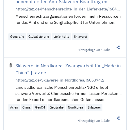
benennt ersten Anti-Sklaverei-Beauftragten
https://taz.de/Menschenrechte-in-der-Lieferkette/!6045642/
Menschenrechtsorganisationen fordern mehr Ressourcen
für das Amt und eine Sorgfaltspflicht für Unternehmen.
Geografie
Globalisierung
Lieferkette
Sklaverei
Hinzugefügt
vor 1 Jahr
Diesen 
Sklaverei in Nordkorea: Zwangsarbeit für „Made in
China“ | taz.de
https://taz.de/Sklaverei-in-Nordkorea/!6053742/
Eine südkoreanische Menschenrechts-NGO erhebt
schwere Vorwürfe: Chinesische Firmen lassen Perücken
für den Export in nordkoreanischen Gefängnissen
produzieren.
Asien
China
GeoQ4
Geografie
Nordkorea
Sklaverei
Hinzugefügt
vor 1 Jahr
Diesen 