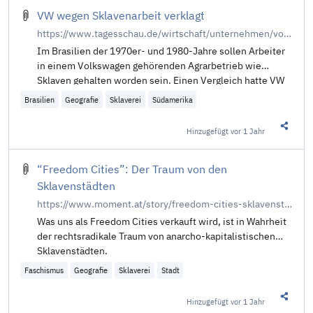
VW wegen Sklavenarbeit verklagt
https://www.tagesschau.de/wirtschaft/unternehmen/volkswagen-brasilien-anklage-100.html
Im Brasilien der 1970er- und 1980-Jahre sollen Arbeiter
in einem Volkswagen gehörenden Agrarbetrieb wie
Sklaven gehalten worden sein. Einen Vergleich hatte VW
abgelehnt. Nun wurde das Unternehmen verklagt. Von A.
Brasilien
Geografie
Sklaverei
Südamerika
Spantig und A. Herrberg.
Hinzugefügt
vor 1 Jahr
Diesen 
“Freedom Cities”: Der Traum von den
Sklavenstädten
https://www.moment.at/story/freedom-cities-sklavenstaedte/
Was uns als Freedom Cities verkauft wird, ist in Wahrheit
der rechtsradikale Traum von anarcho-kapitalistischen
Sklavenstädten.
Faschismus
Geografie
Sklaverei
Stadt
Hinzugefügt
vor 1 Jahr
Diesen 