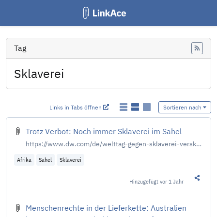
Tag
Feed
Sklaverei
Links in Tabs öffnen
Sortieren nach
Trotz Verbot: Noch immer Sklaverei im Sahel
https://www.dw.com/de/welttag-gegen-sklaverei-versklavt-in-der-sahelzone-trotz-verbot/a-54652819
Afrika
Sahel
Sklaverei
Hinzugefügt
vor 1 Jahr
Diesen 
Menschenrechte in der Lieferkette: Australien