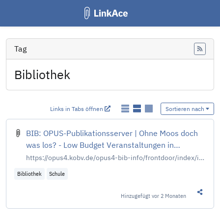
Tag
Feed
Bibliothek
Links in Tabs öffnen
Sortieren nach
BIB: OPUS-Publikationsserver | Ohne Moos doch
was los? - Low Budget Veranstaltungen in
Bibliotheken
https://opus4.kobv.de/opus4-bib-info/frontdoor/index/index/start/0/rows/20/sortfield/score/sortorder/desc/searchtype/simple/query/Ohne+Moos/docId/20163
Bibliothek
Schule
Hinzugefügt
vor 2 Monaten
Diesen 