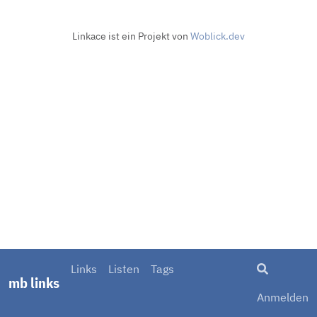
Linkace ist ein Projekt von
Woblick.dev
Suche
Links
Listen
Tags
mb links
Anmelden