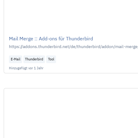
Mail Merge :: Add-ons für Thunderbird
https://addons.thunderbird.net/de/thunderbird/addon/mail-merge
E-Mail
Thunderbird
Tool
Hinzugefügt
vor 1 Jahr