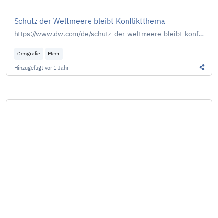
Schutz der Weltmeere bleibt Konfliktthema
https://www.dw.com/de/schutz-der-weltmeere-bleibt-konfliktthema/a-62950116
Geografie
Meer
Hinzugefügt
vor 1 Jahr
Diesen