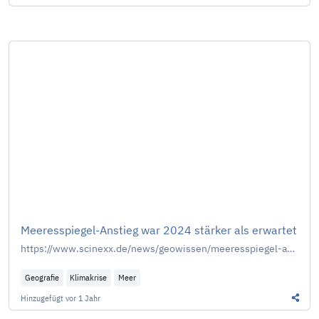
Diesen
Meeresspiegel-Anstieg war 2024 stärker als erwartet
https://www.scinexx.de/news/geowissen/meeresspiegel-anstieg-war-2024-staerker-als-erwartet/
Geografie
Klimakrise
Meer
Hinzugefügt
vor 1 Jahr
Diesen