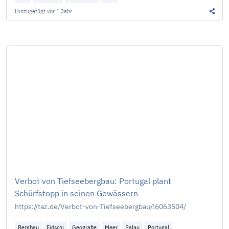
Hinzugefügt
vor 1 Jahr
Diesen
Verbot von Tiefseebergbau: Portugal plant
Schürfstopp in seinen Gewässern
https://taz.de/Verbot-von-Tiefseebergbau/!6063504/
Bergbau
Fidschi
Geografie
Meer
Palau
Portugal