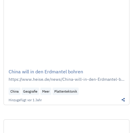
China will in den Erdmantel bohren
https://www.heise.de/news/China-will-in-den-Erdmantel-bohren-10438563.html
China
Geografie
Meer
Plattentektonik
Hinzugefügt
vor 1 Jahr
Diesen