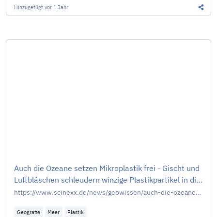
Hinzugefügt
vor 1 Jahr
Diesen
Auch die Ozeane setzen Mikroplastik frei - Gischt und
Luftbläschen schleudern winzige Plastikpartikel in die
Atmosphäre
https://www.scinexx.de/news/geowissen/auch-die-ozeane-setzen-mikroplastik-frei/
Geografie
Meer
Plastik