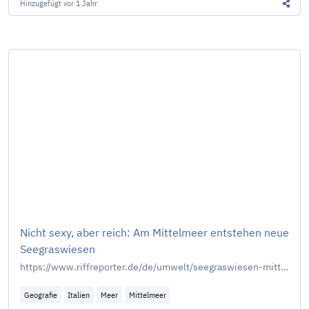
Hinzugefügt
vor 1 Jahr
Diesen
Nicht sexy, aber reich: Am Mittelmeer entstehen neue
Seegraswiesen
https://www.riffreporter.de/de/umwelt/seegraswiesen-mittelmeer-naturschutz-renaturierung-klimaschutz-co2-po-delta-adria
Geografie
Italien
Meer
Mittelmeer