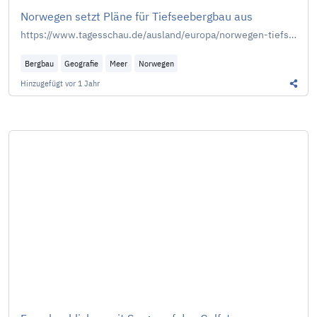
Norwegen setzt Pläne für Tiefseebergbau aus
https://www.tagesschau.de/ausland/europa/norwegen-tiefseebergbau-102.html
Bergbau
Geografie
Meer
Norwegen
Hinzugefügt
vor 1 Jahr
Diesen