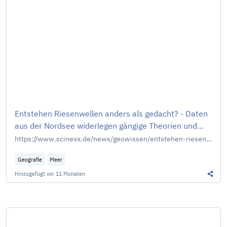
Entstehen Riesenwellen anders als gedacht? - Daten
aus der Nordsee widerlegen gängige Theorien und
verbessern die Frühwarnung
https://www.scinexx.de/news/geowissen/entstehen-riesenwellen-anders-als-gedacht/
Geografie
Meer
Hinzugefügt
vor 11 Monaten
Diesen