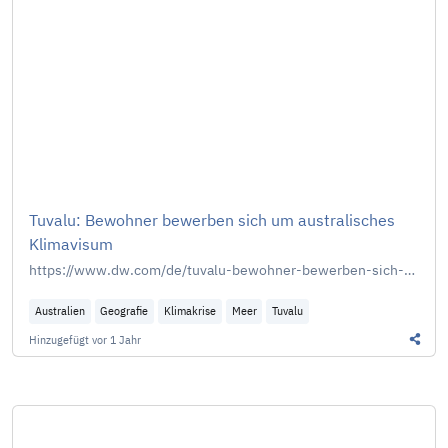
Tuvalu: Bewohner bewerben sich um australisches
Klimavisum
https://www.dw.com/de/tuvalu-bewohner-bewerben-sich-um-klimavisum-f%C3%BCr-australien/a-73241830
Australien
Geografie
Klimakrise
Meer
Tuvalu
Hinzugefügt
vor 1 Jahr
Diesen