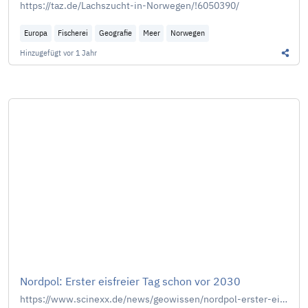
https://taz.de/Lachszucht-in-Norwegen/!6050390/
Europa
Fischerei
Geografie
Meer
Norwegen
Hinzugefügt
vor 1 Jahr
Diesen
Nordpol: Erster eisfreier Tag schon vor 2030
https://www.scinexx.de/news/geowissen/nordpol-erster-eisfreier-tag-schon-vor-2030/