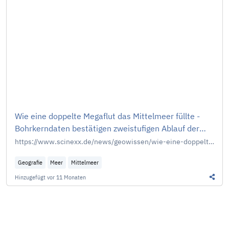
Wie eine doppelte Megaflut das Mittelmeer füllte -
Bohrkerndaten bestätigen zweistufigen Ablauf der
Sturzflut vor 5,33 Millionen Jahren
https://www.scinexx.de/news/geowissen/wie-eine-doppelte-megaflut-das-mittelmeer-fuellte/
Geografie
Meer
Mittelmeer
Hinzugefügt
vor 11 Monaten
Diesen