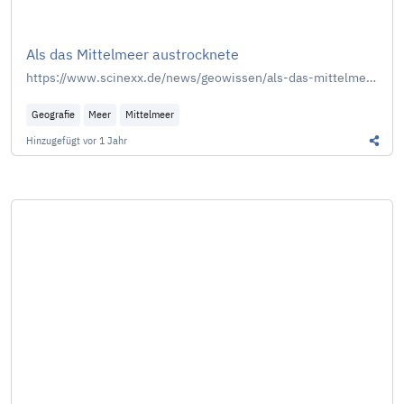
Als das Mittelmeer austrocknete
https://www.scinexx.de/news/geowissen/als-das-mittelmeer-austrocknete/
Geografie
Meer
Mittelmeer
Hinzugefügt
vor 1 Jahr
Diesen