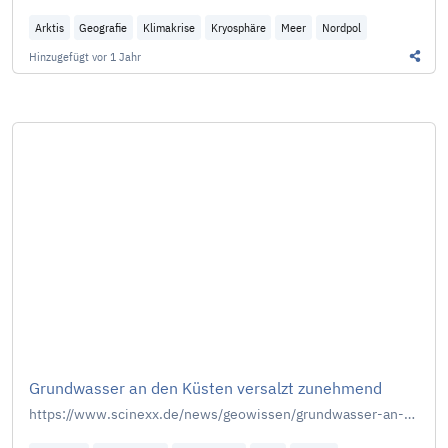
Arktis
Geografie
Klimakrise
Kryosphäre
Meer
Nordpol
Hinzugefügt
vor 1 Jahr
Diesen
Grundwasser an den Küsten versalzt zunehmend
https://www.scinexx.de/news/geowissen/grundwasser-an-den-kuesten-versalzt-zunehmend/