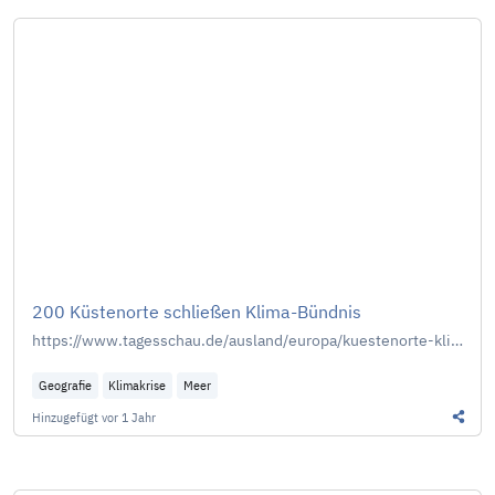
200 Küstenorte schließen Klima-Bündnis
https://www.tagesschau.de/ausland/europa/kuestenorte-klima-buendnis-100.html
Geografie
Klimakrise
Meer
Hinzugefügt
vor 1 Jahr
Diesen