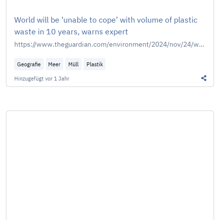
World will be ‘unable to cope’ with volume of plastic
waste in 10 years, warns expert
https://www.theguardian.com/environment/2024/nov/24/world-unable-cope-10-years-talks-un-global-treaty-to-end-plastic-waste
Geografie
Meer
Müll
Plastik
Hinzugefügt
vor 1 Jahr
Diesen