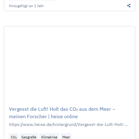
Hinzugefügt
vor 1 Jahr
Diesen
Vergesst die Luft! Holt das CO₂ aus dem Meer –
meinen Forscher | heise online
https://www.heise.de/hintergrund/Vergesst-die-Luft-Holt-das-CO-aus-dem-Meer-meinen-Forscher-7533221.html
CO₂
Geografie
Klimakrise
Meer