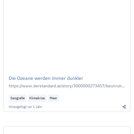
Die Ozeane werden immer dunkler
https://www.derstandard.at/story/3000000273457/beunruhigende-entwicklung-die-ozeane-werden-immer-dunkler
Geografie
Klimakrise
Meer
Hinzugefügt
vor 1 Jahr
Diesen