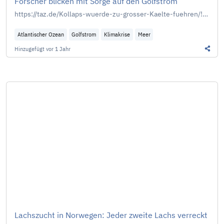
Forscher blicken mit Sorge auf den Golfstrom
https://taz.de/Kollaps-wuerde-zu-grosser-Kaelte-fuehren/!6053720/
Atlantischer Ozean
Golfstrom
Klimakrise
Meer
Hinzugefügt
vor 1 Jahr
Diesen
Lachszucht in Norwegen: Jeder zweite Lachs verreckt