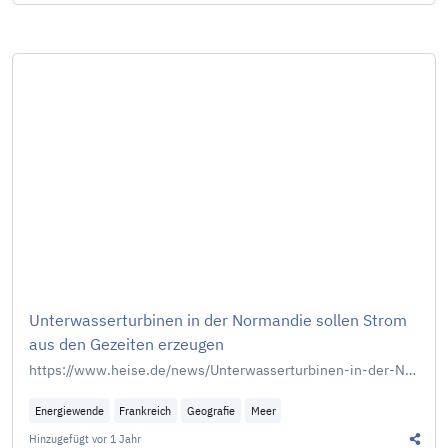
Diesen
Unterwasserturbinen in der Normandie sollen Strom
aus den Gezeiten erzeugen
https://www.heise.de/news/Unterwasserturbinen-in-der-Normandie-sollen-Strom-aus-den-Gezeiten-erzeugen-10318626.html
Energiewende
Frankreich
Geografie
Meer
Hinzugefügt
vor 1 Jahr