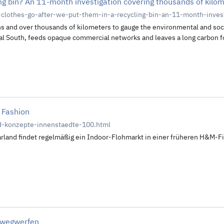
ing bin? An 11-month investigation covering thousands of kilo
-clothes-go-after-we-put-them-in-a-recycling-bin-an-11-month-inves
s and over thousands of kilometers to gauge the environmental and soci
obal South, feeds opaque commercial networks and leaves a long carbon fo
 Fashion
d-konzepte-innenstaedte-100.html
rland findet regelmäßig ein Indoor-Flohmarkt in einer früheren H&M-Fili
r wegwerfen