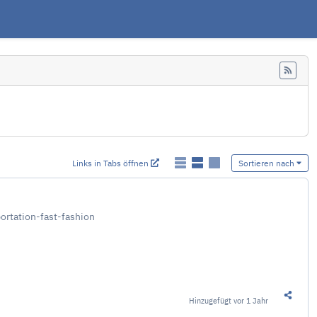
Feed
Links in Tabs öffnen
Sortieren nach
rtation-fast-fashion
Hinzugefügt
vor 1 Jahr
Diesen 