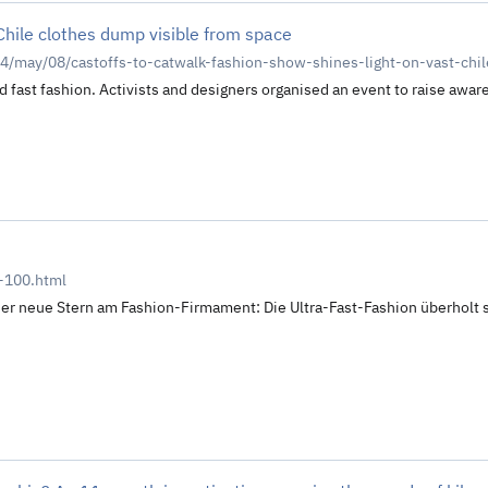
 Chile clothes dump visible from space
4/may/08/castoffs-to-catwalk-fashion-show-shines-light-on-vast-chi
 fast fashion. Activists and designers organised an event to raise awar
a-100.html
er neue Stern am Fashion-Firmament: Die Ultra-Fast-Fashion überholt si