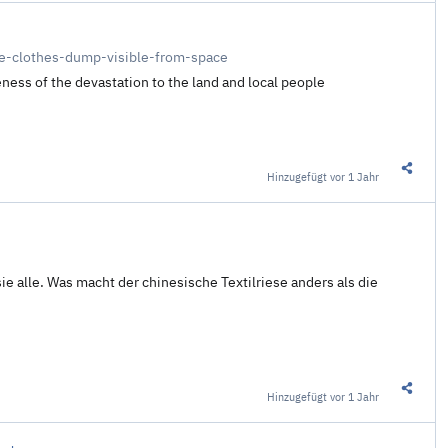
le-clothes-dump-visible-from-space
eness of the devastation to the land and local people
Hinzugefügt
vor 1 Jahr
Diesen 
e alle. Was macht der chinesische Textilriese anders als die
Hinzugefügt
vor 1 Jahr
Diesen 