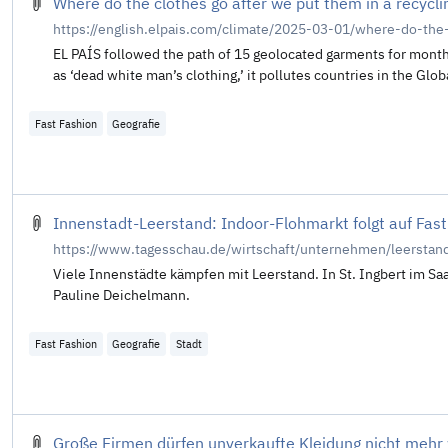
Where do the clothes go after we put them in a recycl
https://english.elpais.com/climate/2025-03-01/where-do-the
EL PAÍS followed the path of 15 geolocated garments for month
as ‘dead white man’s clothing,’ it pollutes countries in the Gl
Fast Fashion
Geografie
Innenstadt-Leerstand: Indoor-Flohmarkt folgt auf Fast
https://www.tagesschau.de/wirtschaft/unternehmen/leerstan
Viele Innenstädte kämpfen mit Leerstand. In St. Ingbert im Saa
Pauline Deichelmann.
Fast Fashion
Geografie
Stadt
Große Firmen dürfen unverkaufte Kleidung nicht meh