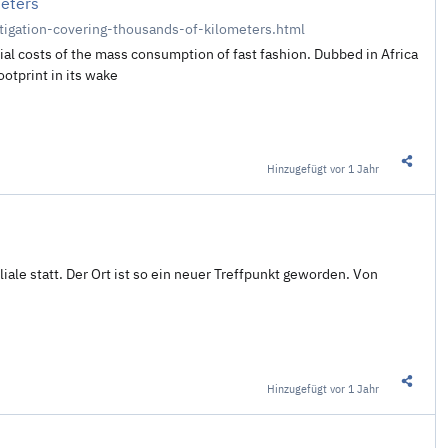
meters
tigation-covering-thousands-of-kilometers.html
al costs of the mass consumption of fast fashion. Dubbed in Africa
otprint in its wake
Hinzugefügt
vor 1 Jahr
Diesen 
ale statt. Der Ort ist so ein neuer Treffpunkt geworden. Von
Hinzugefügt
vor 1 Jahr
Diesen 