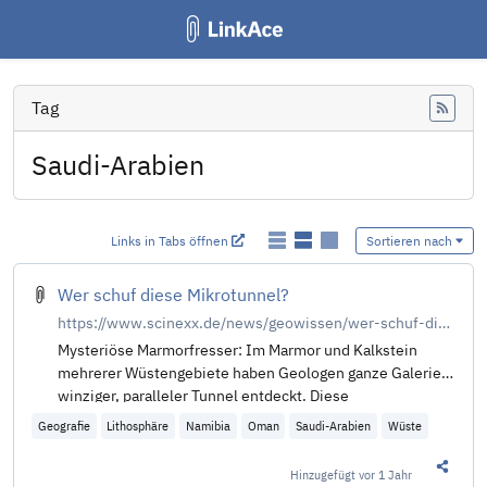
Tag
Feed
Saudi-Arabien
Links in Tabs öffnen
Sortieren nach
Wer schuf diese Mikrotunnel?
https://www.scinexx.de/news/geowissen/wer-schuf-diese-mikrotunnel/
Mysteriöse Marmorfresser: Im Marmor und Kalkstein
mehrerer Wüstengebiete haben Geologen ganze Galerien
winziger, paralleler Tunnel entdeckt. Diese
Geografie
Lithosphäre
Namibia
Oman
Saudi-Arabien
Wüste
Hinzugefügt
vor 1 Jahr
Diesen 