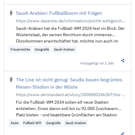
Saudi-Arabien: Fußballboom mit Folgen
https://www.daserste.de/information/politik-weltgeschehen/weltspiegel/sendung/saudi-arabien-fussballboom-mit-folgen-100.html
Saudi-Arabien hat die Fußball-WM 2024 fest im Blick. Der
Wüstenstaat, der seinen Reichtum durch immense
Ölvorkommen erwirtschaftet hat, möchte nun auch im
Fußballgeschäft hoch hinaus – mit Superstars wie
Frauenrechte
Geografie
Saudi-Arabien
Ronaldo oder Neymar.
Hinzugefügt
vor 1 Jahr
Diesen 
The Line ist nicht genug: Saudis bauen begrüntes
Riesen-Stadion in der Wüste
https://www.derstandard.at/story/3000000246267/the-line-ist-nicht-genug-saudis-bauen-begruentes-riesen-stadion-in-der-wueste
Für die Fußball-WM 2034 sollen elf neue Stadien
entstehen. Eines davon soll bis zu 92.000 Zuschauern
Platz bieten - und begehbare Grünflächen am Stadion
Asien
Fußball-WM
Geografie
Saudi-Arabien