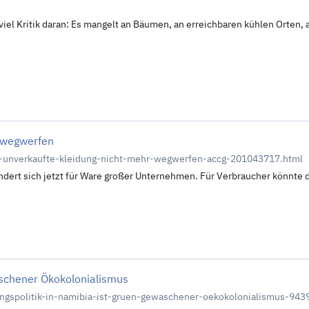
 viel Kritik daran: Es mangelt an Bäumen, an erreichbaren kühlen Orten,
r wegwerfen
fen-unverkaufte-kleidung-nicht-mehr-wegwerfen-accg-201043717.html
ndert sich jetzt für Ware großer Unternehmen. Für Verbraucher könnte d
aschener Ökokolonialismus
ungspolitik-in-namibia-ist-gruen-gewaschener-oekokolonialismus-943