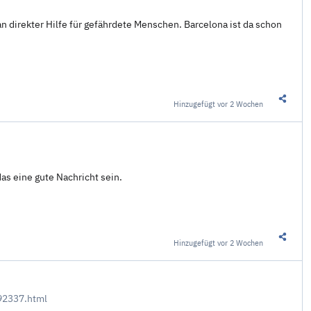
 an direkter Hilfe für gefährdete Menschen. Barcelona ist da schon
Hinzugefügt
vor 2 Wochen
Diesen 
as eine gute Nachricht sein.
Hinzugefügt
vor 2 Wochen
Diesen 
92337.html