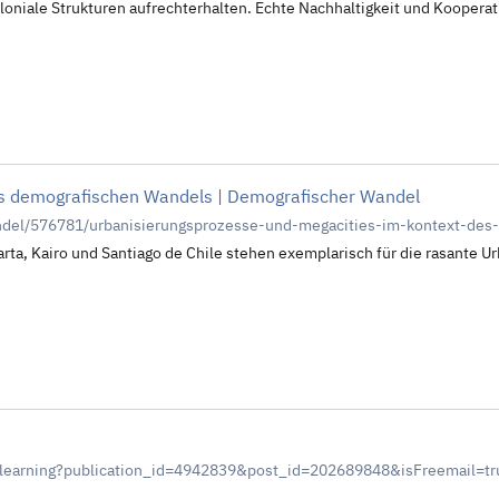
loniale Strukturen aufrechterhalten. Echte Nachhaltigkeit und Koopera
es demografischen Wandels | Demografischer Wandel
ndel/576781/urbanisierungsprozesse-und-megacities-im-kontext-des
ta, Kairo und Santiago de Chile stehen exemplarisch für die rasante U
f-learning?publication_id=4942839&post_id=202689848&isFreemail=tr