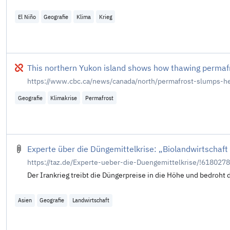
El Niño
Geografie
Klima
Krieg
Defekt
This northern Yukon island shows how thawing permafro
https://www.cbc.ca/news/canada/north/permafrost-slumps-he
Geografie
Klimakrise
Permafrost
Experte über die Düngemittelkrise: „Biolandwirtschaf
https://taz.de/Experte-ueber-die-Duengemittelkrise/!6180278
Der Irankrieg treibt die Düngerpreise in die Höhe und bedroh
Asien
Geografie
Landwirtschaft