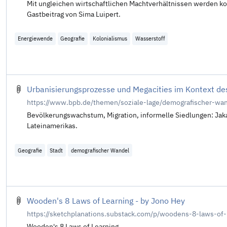
Mit ungleichen wirtschaftlichen Machtverhältnissen werden ko
Gastbeitrag von Sima Luipert.
Energiewende
Geografie
Kolonialismus
Wasserstoff
Urbanisierungsprozesse und Megacities im Kontext d
https://www.bpb.de/themen/soziale-lage/demografischer-wa
Bevölkerungswachstum, Migration, informelle Siedlungen: Jakar
Lateinamerikas.
Geografie
Stadt
demografischer Wandel
Wooden's 8 Laws of Learning - by Jono Hey
https://sketchplanations.substack.com/p/woodens-8-laws-o
Wooden's 8 Laws of Learning