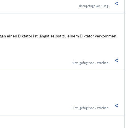
Hinzugefügt
vor 1 Tag
Diesen 
gen einen Diktator ist längst selbst zu einem Diktator verkommen.
Hinzugefügt
vor 2 Wochen
Diesen 
Hinzugefügt
vor 2 Wochen
Diesen 