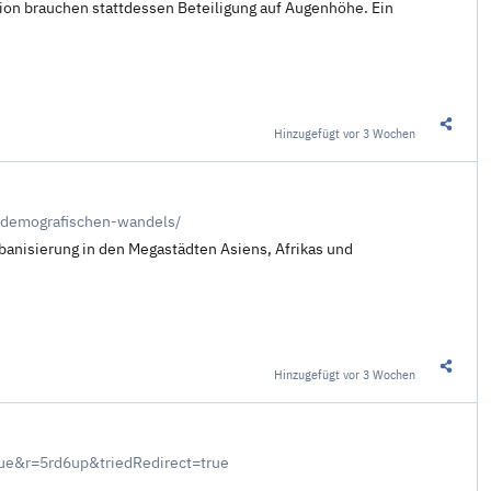
tion brauchen stattdessen Beteiligung auf Augenhöhe. Ein
Hinzugefügt
vor 3 Wochen
Diesen 
-demografischen-wandels/
rbanisierung in den Megastädten Asiens, Afrikas und
Hinzugefügt
vor 3 Wochen
Diesen 
ue&r=5rd6up&triedRedirect=true