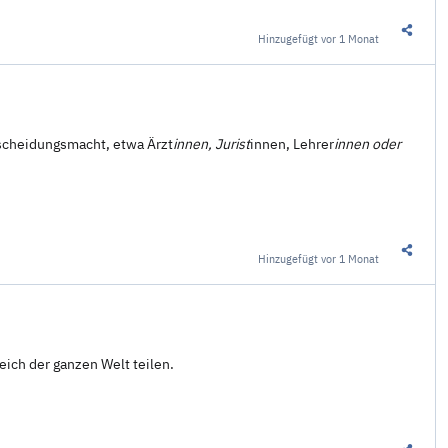
Hinzugefügt
vor 1 Monat
Diesen 
tscheidungsmacht, etwa Ärzt
innen, Jurist
innen, Leh­re­r
in­nen oder
Hinzugefügt
vor 1 Monat
Diesen 
ich der ganzen Welt teilen.