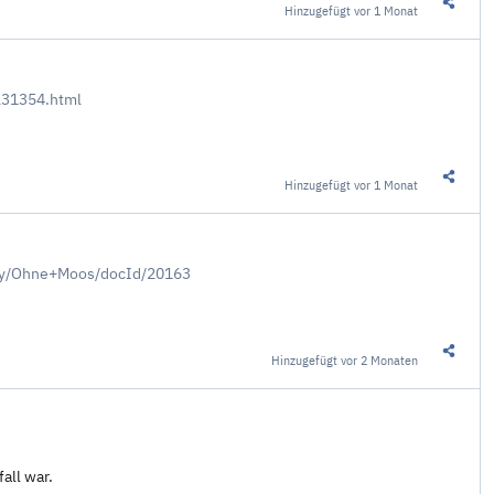
Hinzugefügt
vor 1 Monat
Diesen 
231354.html
Hinzugefügt
vor 1 Monat
Diesen 
uery/Ohne+Moos/docId/20163
Hinzugefügt
vor 2 Monaten
Diesen 
all war.