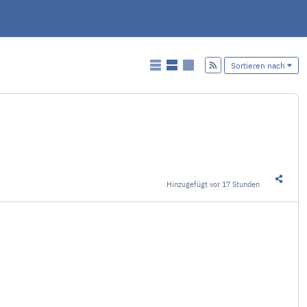
Hinzufügen
Sortieren nach
Hinzugefügt
vor 17 Stunden
Diesen 