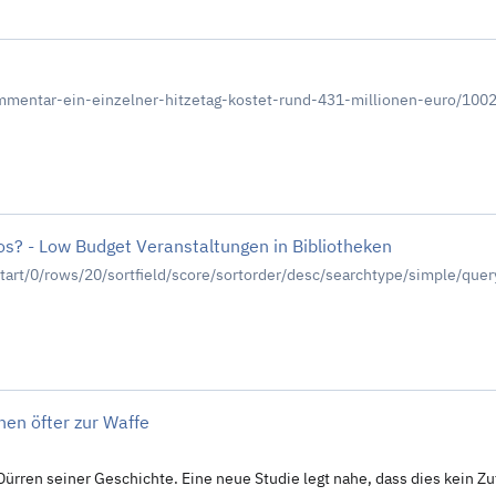
mmentar-ein-einzelner-hitzetag-kostet-rund-431-millionen-euro/100
s? - Low Budget Veranstaltungen in Bibliotheken
/start/0/rows/20/sortfield/score/sortorder/desc/searchtype/simple/q
hen öfter zur Waffe
rren seiner Geschichte. Eine neue Studie legt nahe, dass dies kein Zuf