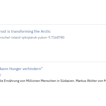
st is transforming the Arctic
rschel-island-qikiqtaruk-yukon-9.7168780
t kann Hunger verhindern“
/
t die Ernährung von Millionen Menschen in Südasien. Markus Wolter von