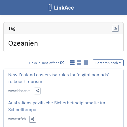
Tag
Feed
Ozeanien
Links in Tabs öffnen
Sortieren nach
New Zealand eases visa rules for 'digital nomads'
to boost tourism
www.bbc.com
Diesen Link teilen
Australiens pazifische Sicherheitsdiplomatie im
Schnelltempo
www.srf.ch
Diesen Link teilen