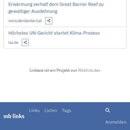
Erwärmung verhalf dem Great Barrier Reef zu
gewaltiger Ausdehnung
www.derstandard.at
Diesen Link teilen
Höchstes UN-Gericht startet Klima-Prozess
taz.de
Diesen Link teilen
Linkace ist ein Projekt von
Woblick.dev
Suche
Links
Listen
Tags
mb links
Anmelden