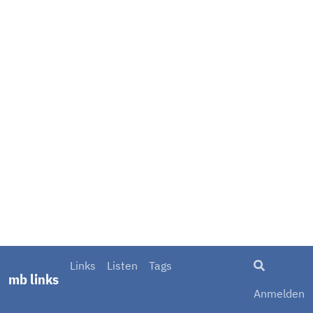
Suche
Links
Listen
Tags
mb links
Anmelden