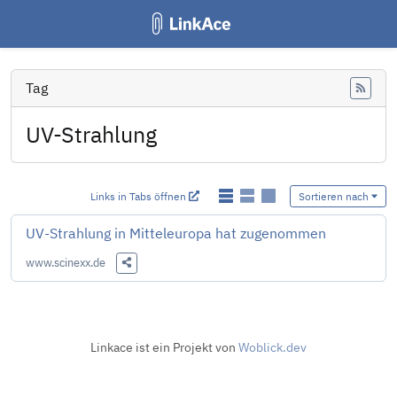
Tag
Feed
UV-Strahlung
Links in Tabs öffnen
Sortieren nach
UV-Strahlung in Mitteleuropa hat zugenommen
www.scinexx.de
Diesen Link teilen
Linkace ist ein Projekt von
Woblick.dev