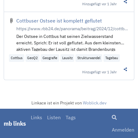
Hinzugefügt
vor 1 Jahr
Diesen 
Cottbuser Ostsee ist komplett geflutet
https://www.rbb24.de/panorama/beitrag/2024/12/cottbus-ostsee-wasserstand-gefuellt-leag-see-brandenburg.html
Der Ostsee in Cottbus hat seinen Zielwasserstand
erreicht. Sprich: Er ist voll geflutet. Aus dem kleinsten
aktiven Tagebau der Lausitz ist damit Brandenburgs
größtes Binnengewässer und der größte Bergbaufolgesee
Cottbus
GeoQ2
Geografie
Lausitz
Strukturwandel
Tagebau
Deutschlands entstanden.
Hinzugefügt
vor 1 Jahr
Diesen 
Linkace ist ein Projekt von
Woblick.dev
Suche
Links
Listen
Tags
mb links
Anmelden