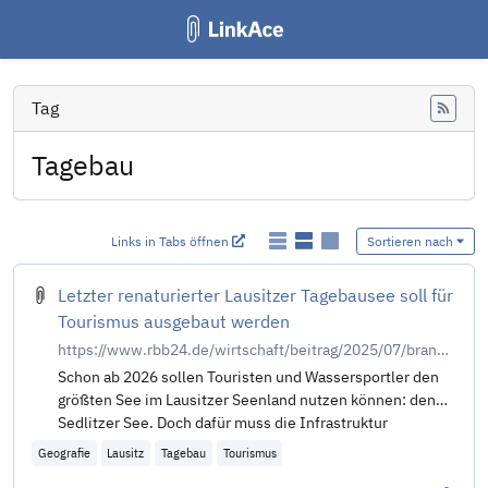
Tag
Feed
Tagebau
Links in Tabs öffnen
Sortieren nach
Letzter renaturierter Lausitzer Tagebausee soll für
Tourismus ausgebaut werden
https://www.rbb24.de/wirtschaft/beitrag/2025/07/brandenburg-sedlitz-see-ausbau-bucht-foerdermittel-tourismus-lausitzer-seenland.html
Schon ab 2026 sollen Touristen und Wassersportler den
größten See im Lausitzer Seenland nutzen können: den
Sedlitzer See. Doch dafür muss die Infrastruktur
ausgebaut werden.
Geografie
Lausitz
Tagebau
Tourismus