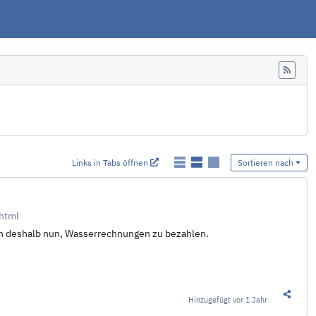
Feed
Links in Tabs öffnen
Sortieren nach
html
ich deshalb nun, Wasserrechnungen zu bezahlen.
Hinzugefügt
vor 1 Jahr
Diesen 