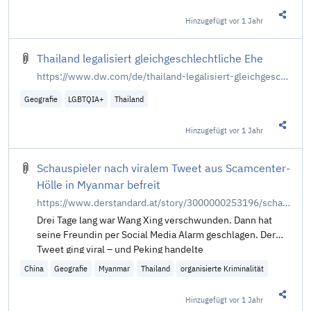
Hinzugefügt
vor 1 Jahr
Diesen 
Thailand legalisiert gleichgeschlechtliche Ehe
https://www.dw.com/de/thailand-legalisiert-gleichgeschlechtliche-ehe/a-71375595
Geografie
LGBTQIA+
Thailand
Hinzugefügt
vor 1 Jahr
Diesen 
Schauspieler nach viralem Tweet aus Scamcenter-
Hölle in Myanmar befreit
https://www.derstandard.at/story/3000000253196/schauspieler-nach-viralem-tweet-aus-scamcenter-hoelle-in-myanmar-befreit
Drei Tage lang war Wang Xing verschwunden. Dann hat
seine Freundin per Social Media Alarm geschlagen. Der
Tweet ging viral – und Peking handelte
China
Geografie
Myanmar
Thailand
organisierte Kriminalität
Hinzugefügt
vor 1 Jahr
Diesen 