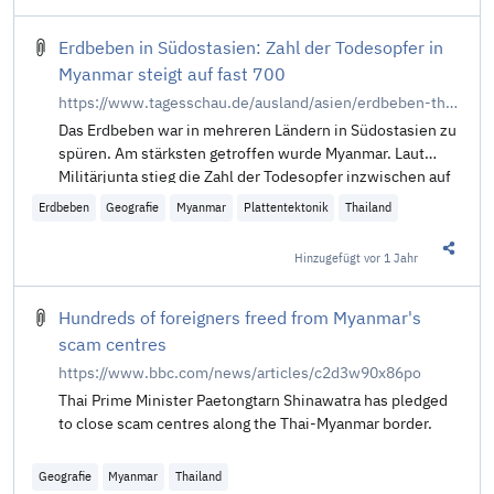
Erdbeben in Südostasien: Zahl der Todesopfer in
Myanmar steigt auf fast 700
https://www.tagesschau.de/ausland/asien/erdbeben-thailand-myanmar-112.html
Das Erdbeben war in mehreren Ländern in Südostasien zu
spüren. Am stärksten getroffen wurde Myanmar. Laut
Militärjunta stieg die Zahl der Todesopfer inzwischen auf
fast 700. Auch aus Thailand wurden Tote gemeldet.
Erdbeben
Geografie
Myanmar
Plattentektonik
Thailand
Hinzugefügt
vor 1 Jahr
Diesen 
Hundreds of foreigners freed from Myanmar's
scam centres
https://www.bbc.com/news/articles/c2d3w90x86po
Thai Prime Minister Paetongtarn Shinawatra has pledged
to close scam centres along the Thai-Myanmar border.
Geografie
Myanmar
Thailand