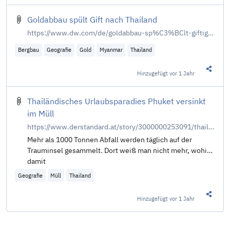
Goldabbau spült Gift nach Thailand
https://www.dw.com/de/goldabbau-sp%C3%BClt-giftige-schlammlawinen-nach-thailand/a-71307311
Bergbau
Geografie
Gold
Myanmar
Thailand
Hinzugefügt
vor 1 Jahr
Diesen 
Thailändisches Urlaubsparadies Phuket versinkt
im Müll
https://www.derstandard.at/story/3000000253091/thailaendisches-urlaubsparadies-phuket-versinkt-im-muell
Mehr als 1000 Tonnen Abfall werden täglich auf der
Trauminsel gesammelt. Dort weiß man nicht mehr, wohin
damit
Geografie
Müll
Thailand
Hinzugefügt
vor 1 Jahr
Diesen 