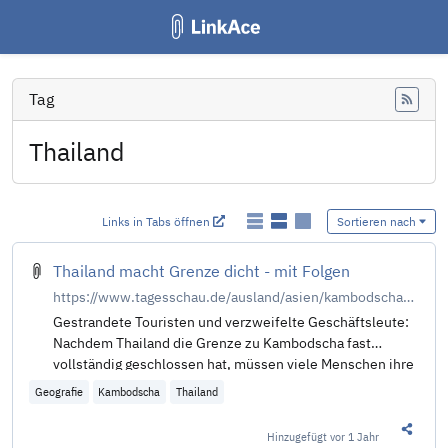
Tag
Feed
Thailand
Links in Tabs öffnen
Sortieren nach
Thailand macht Grenze dicht - mit Folgen
https://www.tagesschau.de/ausland/asien/kambodscha-thailand-grenzstreit-100.html
Gestrandete Touristen und verzweifelte Geschäftsleute:
Nachdem Thailand die Grenze zu Kambodscha fast
vollständig geschlossen hat, müssen viele Menschen ihre
Pläne ändern. Was sind die Hintergründe der
Geografie
Kambodscha
Thailand
Grenzschließung? Von Ines Burckhardt.
Hinzugefügt
vor 1 Jahr
Diesen 