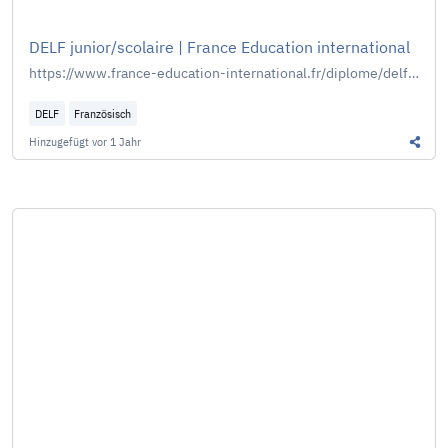
DELF junior/scolaire | France Education international
https://www.france-education-international.fr/diplome/delf-junior-scolaire?langue=fr
DELF
Französisch
Hinzugefügt
vor 1 Jahr
Diesen