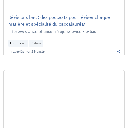
Révisions bac : des podcasts pour réviser chaque
matière et spécialité du baccalauréat
https://www.radiofrance.fr/sujets/reviser-le-bac
Französisch
Podcast
Hinzugefügt
vor 2 Monaten
Diesen