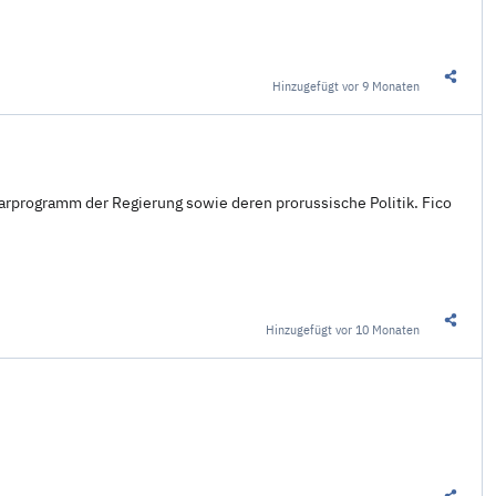
Hinzugefügt
vor 9 Monaten
Diesen 
arprogramm der Regierung sowie deren prorussische Politik. Fico
Hinzugefügt
vor 10 Monaten
Diesen 