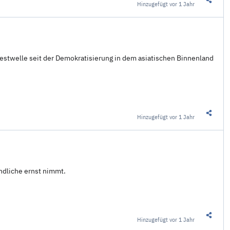
Hinzugefügt
vor 1 Jahr
Diesen 
testwelle seit der Demokratisierung in dem asiatischen Binnenland
Hinzugefügt
vor 1 Jahr
Diesen 
ndliche ernst nimmt.
Hinzugefügt
vor 1 Jahr
Diesen 