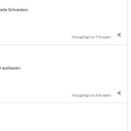
nelle Schranken.
Hinzugefügt
vor 7 Monaten
Diesen 
r ausbauen.
Hinzugefügt
vor 8 Monaten
Diesen 