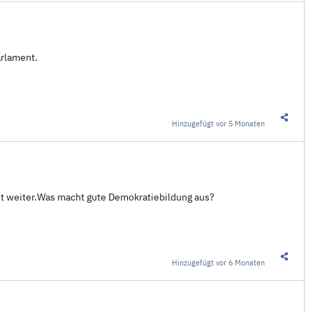
arlament.
Hinzugefügt
vor 5 Monaten
Diesen 
eit weiter.Was macht gute Demokratiebildung aus?
Hinzugefügt
vor 6 Monaten
Diesen 