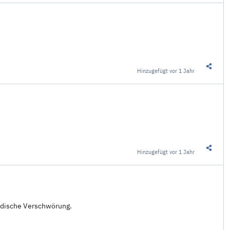
Hinzugefügt
vor 1 Jahr
Diesen 
Hinzugefügt
vor 1 Jahr
Diesen 
ändische Verschwörung.