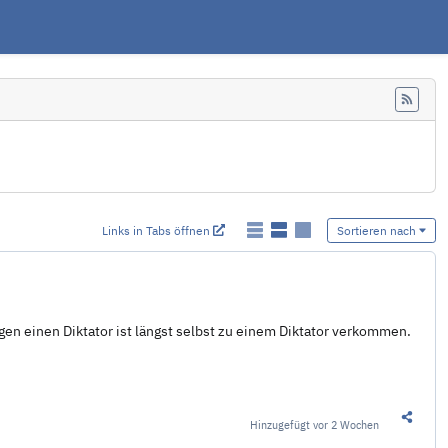
Feed
Links in Tabs öffnen
Sortieren nach
gen einen Diktator ist längst selbst zu einem Diktator verkommen.
Hinzugefügt
vor 2 Wochen
Diesen 