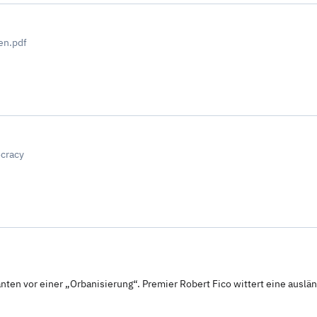
en.pdf
d
cracy
ten vor einer „Orbanisierung“. Premier Robert Fico wittert eine ausl