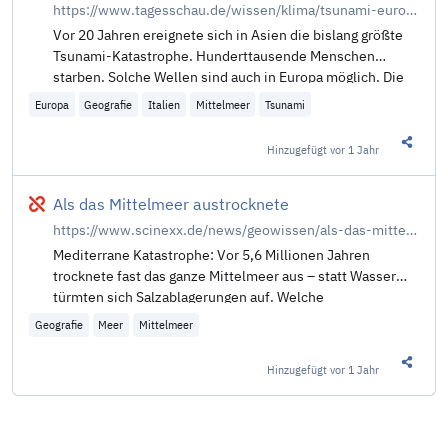
https://www.tagesschau.de/wissen/klima/tsunami-europa-100.html
Vor 20 Jahren ereignete sich in Asien die bislang größte
Tsunami-Katastrophe. Hunderttausende Menschen
starben. Solche Wellen sind auch in Europa möglich. Die
Wissenschaft arbeitet an Frühwarnsystemen. Von C.
Europa
Geografie
Italien
Mittelmeer
Tsunami
Gantner und J. Kerckhoff.
Hinzugefügt
vor 1 Jahr
Diesen 
Defekt
Als das Mittelmeer austrocknete
https://www.scinexx.de/news/geowissen/als-das-mittelmeer-austrocknete/
Mediterrane Katastrophe: Vor 5,6 Millionen Jahren
trocknete fast das ganze Mittelmeer aus – statt Wasser
türmten sich Salzablagerungen auf. Welche
Geografie
Meer
Mittelmeer
Hinzugefügt
vor 1 Jahr
Diesen 