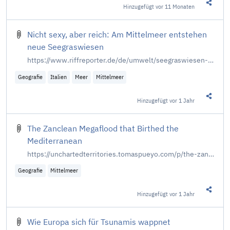
Hinzugefügt
vor 11 Monaten
Diesen 
Nicht sexy, aber reich: Am Mittelmeer entstehen
neue Seegraswiesen
https://www.riffreporter.de/de/umwelt/seegraswiesen-mittelmeer-naturschutz-renaturierung-klimaschutz-co2-po-delta-adria
Geografie
Italien
Meer
Mittelmeer
Hinzugefügt
vor 1 Jahr
Diesen 
The Zanclean Megaflood that Birthed the
Mediterranean
https://unchartedterritories.tomaspueyo.com/p/the-zanclean-megaflood
Geografie
Mittelmeer
Hinzugefügt
vor 1 Jahr
Diesen 
Wie Europa sich für Tsunamis wappnet