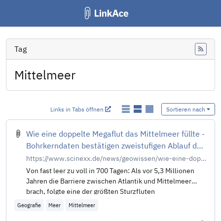
Tag
Feed
Mittelmeer
Links in Tabs öffnen
Sortieren nach
Wie eine doppelte Megaflut das Mittelmeer füllte -
Bohrkerndaten bestätigen zweistufigen Ablauf der
Sturzflut vor 5,33 Millionen Jahren
https://www.scinexx.de/news/geowissen/wie-eine-doppelte-megaflut-das-mittelmeer-fuellte/
Von fast leer zu voll in 700 Tagen: Als vor 5,3 Millionen
Jahren die Barriere zwischen Atlantik und Mittelmeer
brach, folgte eine der größten Sturzfluten
Geografie
Meer
Mittelmeer