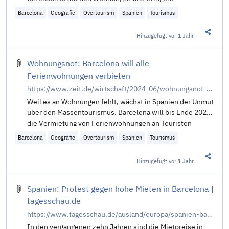
Barcelona
Geografie
Overtourism
Spanien
Tourismus
Hinzugefügt
vor 1 Jahr
Diesen 
Wohnungsnot: Barcelona will alle
Ferienwohnungen verbieten
https://www.zeit.de/wirtschaft/2024-06/wohnungsnot-spanien-barcelona-verbot-ferienwohnungen
Weil es an Wohnungen fehlt, wächst in Spanien der Unmut
über den Massentourismus. Barcelona will bis Ende 2028
die Vermietung von Ferienwohnungen an Touristen
verbieten.
Barcelona
Geografie
Overtourism
Spanien
Tourismus
Hinzugefügt
vor 1 Jahr
Diesen 
Spanien: Protest gegen hohe Mieten in Barcelona |
tagesschau.de
https://www.tagesschau.de/ausland/europa/spanien-barcelona-demonstration-mietpreise-100.html
In den vergangenen zehn Jahren sind die Mietpreise in