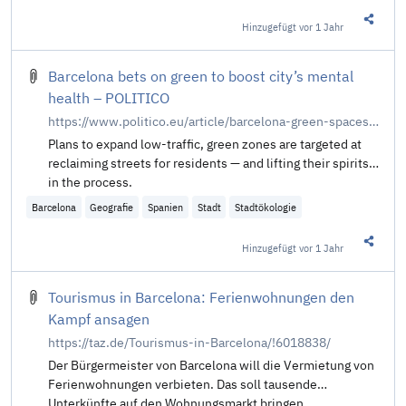
Hinzugefügt
vor 1 Jahr
Diesen 
Barcelona bets on green to boost city’s mental
health – POLITICO
https://www.politico.eu/article/barcelona-green-spaces-mental-health-superblocks-eixos-verds/
Plans to expand low-traffic, green zones are targeted at
reclaiming streets for residents — and lifting their spirits
in the process.
Barcelona
Geografie
Spanien
Stadt
Stadtökologie
Hinzugefügt
vor 1 Jahr
Diesen 
Tourismus in Barcelona: Ferienwohnungen den
Kampf ansagen
https://taz.de/Tourismus-in-Barcelona/!6018838/
Der Bürgermeister von Barcelona will die Vermietung von
Ferienwohnungen verbieten. Das soll tausende
Unterkünfte auf den Wohnungsmarkt bringen.