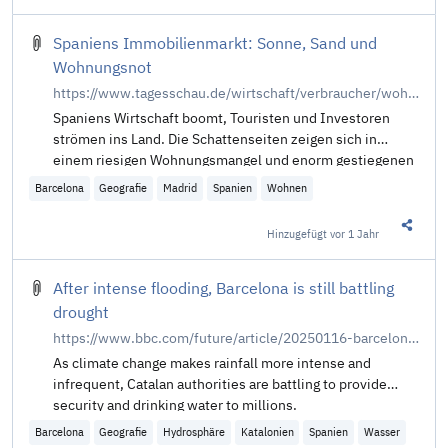
Spaniens Immobilienmarkt: Sonne, Sand und
Wohnungsnot
https://www.tagesschau.de/wirtschaft/verbraucher/wohnungsnot-spanien-100.html
Spaniens Wirtschaft boomt, Touristen und Investoren
strömen ins Land. Die Schattenseiten zeigen sich in
einem riesigen Wohnungsmangel und enorm gestiegenen
Mieten. Von Sebastian Kisters.
Barcelona
Geografie
Madrid
Spanien
Wohnen
Hinzugefügt
vor 1 Jahr
Diesen 
After intense flooding, Barcelona is still battling
drought
https://www.bbc.com/future/article/20250116-barcelonas-urgent-search-for-water-after-floods
As climate change makes rainfall more intense and
infrequent, Catalan authorities are battling to provide
security and drinking water to millions.
Barcelona
Geografie
Hydrosphäre
Katalonien
Spanien
Wasser