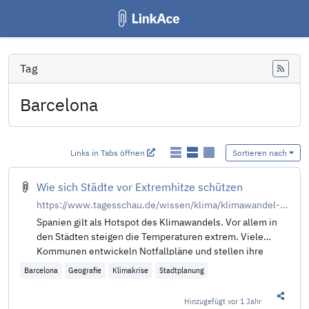
Tag
Feed
Barcelona
Links in Tabs öffnen
Sortieren nach
Wie sich Städte vor Extremhitze schützen
https://www.tagesschau.de/wissen/klima/klimawandel-spanien-staedte-schutz-gesundheit-100.html
Spanien gilt als Hotspot des Klimawandels. Vor allem in
den Städten steigen die Temperaturen extrem. Viele
Kommunen entwickeln Notfallpläne und stellen ihre
Stadtplanung um. Als federführend dabei gilt Barcelona.
Barcelona
Geografie
Klimakrise
Stadtplanung
Von J. Macher.
Hinzugefügt
vor 1 Jahr
Diesen 