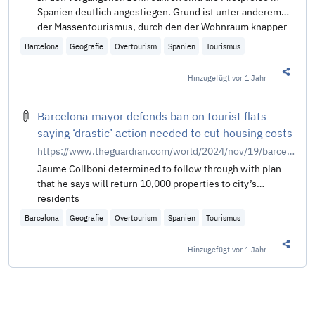
Spanien deutlich angestiegen. Grund ist unter anderem
der Massentourismus, durch den der Wohnraum knapper
wird. In Barcelona gingen Tausende dagegen auf die
Barcelona
Geografie
Overtourism
Spanien
Tourismus
Straße.
Hinzugefügt
vor 1 Jahr
Diesen 
Barcelona mayor defends ban on tourist flats
saying ‘drastic’ action needed to cut housing costs
https://www.theguardian.com/world/2024/nov/19/barcelona-mayor-defends-ban-tourist-flats-drastic-action-needed-cut-housing-costs
Jaume Collboni determined to follow through with plan
that he says will return 10,000 properties to city’s
residents
Barcelona
Geografie
Overtourism
Spanien
Tourismus
Hinzugefügt
vor 1 Jahr
Diesen 