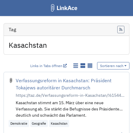
Tag
Feed
Kasachstan
Links in Tabs öffnen
Sortieren nach
Verfassungsreform in Kasachstan: Präsident
Tokajews autoritärer Durchmarsch
https://taz.de/Verfassungsreform-in-Kasachstan/!6154409/
Ka­sa­chstan stimmt am 15. März über eine neue
Verfassung ab. Sie stärkt die Befugnisse des Präsidenten
deutlich und schwächt das Parlament.
Demokratie
Geografie
Kasachstan