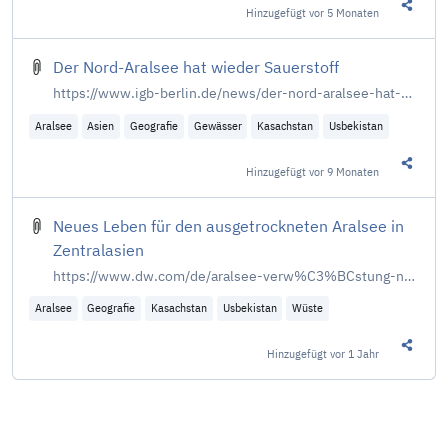
Hinzugefügt
vor 5 Monaten
Diesen 
Der Nord-Aralsee hat wieder Sauerstoff
https://www.igb-berlin.de/news/der-nord-aralsee-hat-wieder-sauerstoff
Aralsee
Asien
Geografie
Gewässer
Kasachstan
Usbekistan
Hinzugefügt
vor 9 Monaten
Diesen 
Neues Leben für den ausgetrockneten Aralsee in
Zentralasien
https://www.dw.com/de/aralsee-verw%C3%BCstung-neues-leben-in-der-aralkum-w%C3%BCste-sowjetzeit-aralsk-siedlungen-sandsturm-setzlinge/a-71049142
Aralsee
Geografie
Kasachstan
Usbekistan
Wüste
Hinzugefügt
vor 1 Jahr
Diesen 