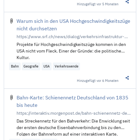
Hinzugefügt
vor 5 Monaten
Diesen 
Warum sich in den USA Hochgeschwindigkeitszüge
nicht durchsetzen
https://www.srf.ch/news/dialog/verkehrsinfrastruktur-warum-sich-in-den-usa-hochgeschwindigkeitszuege-nicht-durchsetzen
Projekte für Hochgeschwindigkeitszüge kommen in den
USA nicht vom Fleck. Einer der Gründe: die politische
Kultur.
Bahn
Geografie
USA
Verkehrswende
Hinzugefügt
vor 6 Monaten
Diesen 
Bahn-Karte: Schienennetz Deutschland von 1835
bis heute
https://interaktiv.morgenpost.de/bahn-schienennetz-deutschland-1835-bis-heute/
Das Streckennetz für den Bahverkehr: Die Enwicklung seit
der ersten deutsche Eisenbahnverbindung bis zu den
Folgen der Bahnreform auf einer interaktiven Karte.