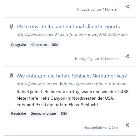
Hinzugefügt
vor 7 Monaten
Diesen 
US to rewrite its past national climate reports
https://www.france24.com/en/live-news/20250807-us-to-rewrite-its-past-national-climate-reports
Geografie
Klimakrise
USA
Hinzugefügt
vor 11 Monaten
Diesen 
Wie entstand die tiefste Schlucht Nordamerikas?
https://www.scinexx.de/news/geowissen/wie-entstand-die-tiefste-schlucht-nordamerikas/
Rätsel gelöst: Bisher war strittig, wann und wie der 2.438
Meter tiefe Hells Canyon im Nordwesten der USA
entstand. Er ist die tiefste Fluss-Schlucht
Geografie
Geomorphologie
USA
Hinzugefügt
vor 1 Jahr
Diesen 