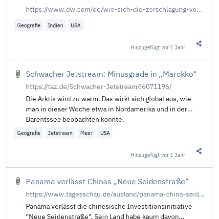
https://www.dw.com/de/wie-sich-die-zerschlagung-von-usaid-in-indien-auswirkt/a-71863223
Geografie
Indien
USA
Hinzugefügt
vor 1 Jahr
Diesen 
Schwacher Jetstream: Minusgrade in „Marokko“
https://taz.de/Schwacher-Jetstream/!6071196/
Die Arktis wird zu warm. Das wirkt sich global aus, wie
man in dieser Woche etwa in Nordamerika und in der
Barentssee beobachten konnte.
Geografie
Jetstream
Meer
USA
Hinzugefügt
vor 1 Jahr
Diesen 
Panama verlässt Chinas „Neue Seidenstraße“
https://www.tagesschau.de/ausland/panama-china-seidenstrasse-100.html
Panama verlässt die chinesische Investitionsinitiative
"Neue Seidenstraße". Sein Land habe kaum davon