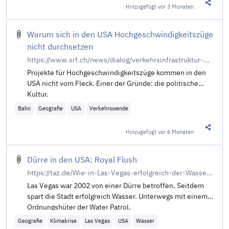
Hinzugefügt
vor 3 Monaten
Diesen 
Warum sich in den USA Hochgeschwindigkeitszüge
nicht durchsetzen
https://www.srf.ch/news/dialog/verkehrsinfrastruktur-warum-sich-in-den-usa-hochgeschwindigkeitszuege-nicht-durchsetzen
Projekte für Hochgeschwindigkeitszüge kommen in den
USA nicht vom Fleck. Einer der Gründe: die politische
Kultur.
Bahn
Geografie
USA
Verkehrswende
Hinzugefügt
vor 6 Monaten
Diesen 
Dürre in den USA: Royal Flush
https://taz.de/Wie-in-Las-Vegas-erfolgreich-der-Wassermangel-bekaempft-wird/!6127391/
Las Vegas war 2002 von einer Dürre betroffen. Seitdem
spart die Stadt erfolgreich Wasser. Unterwegs mit einem
Ordnungshüter der Water Patrol.
Geografie
Klimakrise
Las Vegas
USA
Wasser