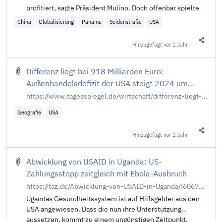
profitiert, sagte Präsident Mulino. Doch offenbar spielte
auch der Besuch des neuen US-Außenministers eine
China
Globalisierung
Panama
Seidenstraße
USA
Rolle.
Hinzugefügt
vor 1 Jahr
Diesen 
Differenz liegt bei 918 Milliarden Euro:
Außenhandelsdefizit der USA steigt 2024 um
mehr als 17 Prozent
https://www.tagesspiegel.de/wirtschaft/differenz-liegt-bei-918-milliarden-euro-aussenhandelsdefizit-der-usa-steigt-2024-um-mehr-als-17-prozent-13150687.html
Geografie
USA
Hinzugefügt
vor 1 Jahr
Diesen 
Abwicklung von USAID in Uganda: US-
Zahlungsstopp zeitgleich mit Ebola-Ausbruch
https://taz.de/Abwicklung-von-USAID-in-Uganda/!6067513/
Ugandas Gesundheitssystem ist auf Hilfsgelder aus den
USA angewiesen. Dass die nun ihre Unterstützung
aussetzen, kommt zu einem ungünstigen Zeitpunkt.