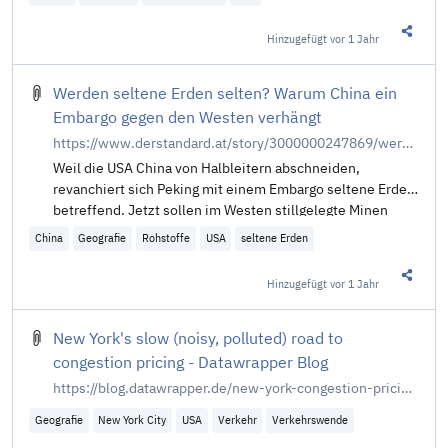
Hinzugefügt
vor 1 Jahr
Diesen 
Werden seltene Erden selten? Warum China ein
Embargo gegen den Westen verhängt
https://www.derstandard.at/story/3000000247869/werden-seltene-erden-selten-warum-china-ein-embargo-gegen-den-westen-verhaengt
Weil die USA China von Halbleitern abschneiden,
revanchiert sich Peking mit einem Embargo seltene Erden
betreffend. Jetzt sollen im Westen stillgelegte Minen
wiedereröffnet werden
China
Geografie
Rohstoffe
USA
seltene Erden
Hinzugefügt
vor 1 Jahr
Diesen 
New York's slow (noisy, polluted) road to
congestion pricing - Datawrapper Blog
https://blog.datawrapper.de/new-york-congestion-pricing/
Geografie
New York City
USA
Verkehr
Verkehrswende