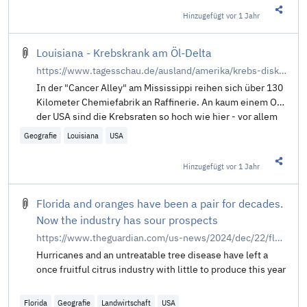
Hinzugefügt
vor 1 Jahr
Diesen 
Louisiana - Krebskrank am Öl-Delta
https://www.tagesschau.de/ausland/amerika/krebs-diskriminierung-usa-100.html
In der "Cancer Alley" am Mississippi reihen sich über 130
Kilometer Chemiefabrik an Raffinerie. An kaum einem Ort
der USA sind die Krebsraten so hoch wie hier - vor allem
bei Schwarzen. Von Sarah Schmidt.
Geografie
Louisiana
USA
Hinzugefügt
vor 1 Jahr
Diesen 
Florida and oranges have been a pair for decades.
Now the industry has sour prospects
https://www.theguardian.com/us-news/2024/dec/22/florida-orange-industry
Hurricanes and an untreatable tree disease have left a
once fruitful citrus industry with little to produce this year
Florida
Geografie
Landwirtschaft
USA