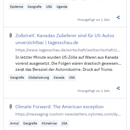
Epidemie
Geografie
USA
Uganda
Hinzugefügt
vor 1 Jahr
Diesen 
Zollstreit: Kanadas Zulieferer sind für US-Autos
unverzichtbar | tagesschau.de
https://www.tagesschau.de/wirtschaft/weltwirtschaft/zoelle-trump-mexiko-kanada-100.html
In letzter Minute wurden US-Zölle auf Waren aus Kanada
vorerst ausgesetzt. Die Folgen wären drastisch gewesen,
zeigt das Beispiel der Autoindustrie. Druck auf Trump
wäre vor allem aus den USA gekommen. Von M.
Geografie
Globalisierung
Kanada
USA
Ganslmeier.
Hinzugefügt
vor 1 Jahr
Diesen 
Climate Forward: The American exception
https://messaging-custom-newsletters.nytimes.com/dynamic/render?productCode=CLIM&uri=nyt%3A%2F%2Fnewsletter%2F19a27f7b-0886-5081-be5a-a99a6966dc20
Armut
Geografie
Klimakrise
USA