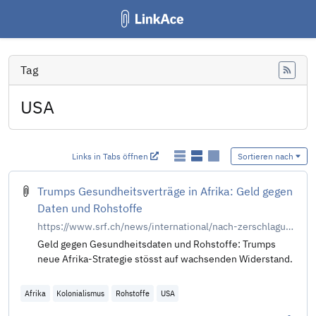
Tag
Feed
USA
Links in Tabs öffnen
Sortieren nach
Trumps Gesundheitsverträge in Afrika: Geld gegen
Daten und Rohstoffe
https://www.srf.ch/news/international/nach-zerschlagung-von-usaid-was-hinter-trumps-neuen-gesundheitsvertraegen-in-afrika-steckt
Geld gegen Gesundheitsdaten und Rohstoffe: Trumps
neue Afrika-Strategie stösst auf wachsenden Widerstand.
Afrika
Kolonialismus
Rohstoffe
USA