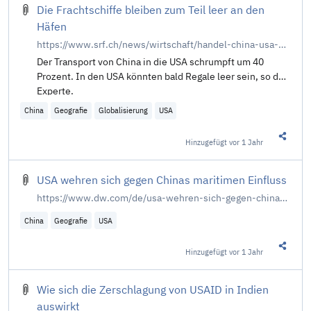
Die Frachtschiffe bleiben zum Teil leer an den
Häfen
https://www.srf.ch/news/wirtschaft/handel-china-usa-die-frachtschiffe-bleiben-zum-teil-leer-an-den-haefen
Der Transport von China in die USA schrumpft um 40
Prozent. In den USA könnten bald Regale leer sein, so der
Experte.
China
Geografie
Globalisierung
USA
Hinzugefügt
vor 1 Jahr
Diesen 
USA wehren sich gegen Chinas maritimen Einfluss
https://www.dw.com/de/usa-wehren-sich-gegen-chinas-maritimen-einfluss/a-71837367
China
Geografie
USA
Hinzugefügt
vor 1 Jahr
Diesen 
Wie sich die Zerschlagung von USAID in Indien
auswirkt