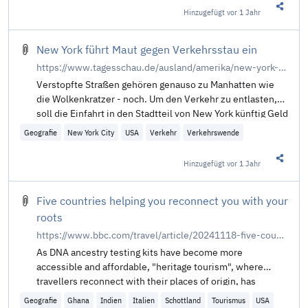
Hinzugefügt
vor 1 Jahr
Diesen 
New York führt Maut gegen Verkehrsstau ein
https://www.tagesschau.de/ausland/amerika/new-york-stau-gebuehr-100.html
Verstopfte Straßen gehören genauso zu Manhatten wie
die Wolkenkratzer - noch. Um den Verkehr zu entlasten,
soll die Einfahrt in den Stadtteil von New York künftig Geld
kosten. Für Pkw wird eine Mautgebühr von bis zu neun
Geografie
New York City
USA
Verkehr
Verkehrswende
Dollar fällig.
Hinzugefügt
vor 1 Jahr
Diesen 
Five countries helping you reconnect you with your
roots
https://www.bbc.com/travel/article/20241118-five-countries-helping-you-reconnect-you-with-your-roots
As DNA ancestry testing kits have become more
accessible and affordable, "heritage tourism", where
travellers reconnect with their places of origin, has
become more popular than ever.
Geografie
Ghana
Indien
Italien
Schottland
Tourismus
USA