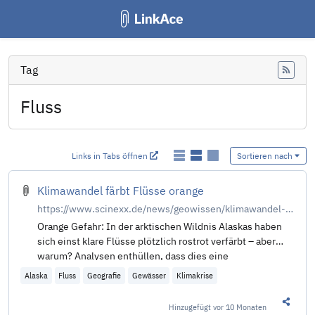
Tag
Feed
Fluss
Links in Tabs öffnen
Sortieren nach
Klimawandel färbt Flüsse orange
https://www.scinexx.de/news/geowissen/klimawandel-faerbt-fluesse-orange/
Orange Gefahr: In der arktischen Wildnis Alaskas haben
sich einst klare Flüsse plötzlich rostrot verfärbt – aber
warum? Analysen enthüllen, dass dies eine
Alaska
Fluss
Geografie
Gewässer
Klimakrise
Hinzugefügt
vor 10 Monaten
Diesen 