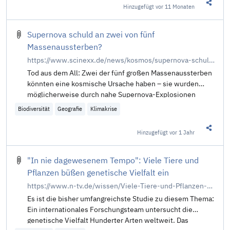
Hinzugefügt
vor 11 Monaten
Diesen 
Supernova schuld an zwei von fünf
Massenaussterben?
https://www.scinexx.de/news/kosmos/supernova-schuld-an-zwei-von-fuenf-massenaussterben/
Tod aus dem All: Zwei der fünf großen Massenaussterben
könnten eine kosmische Ursache haben – sie wurden
möglicherweise durch nahe Supernova-Explosionen
Biodiversität
Geografie
Klimakrise
Hinzugefügt
vor 1 Jahr
Diesen 
"In nie dagewesenem Tempo": Viele Tiere und
Pflanzen büßen genetische Vielfalt ein
https://www.n-tv.de/wissen/Viele-Tiere-und-Pflanzen-buessen-genetische-Vielfalt-ein-article25533246.html
Es ist die bisher umfangreichste Studie zu diesem Thema:
Ein internationales Forschungsteam untersucht die
genetische Vielfalt Hunderter Arten weltweit. Das