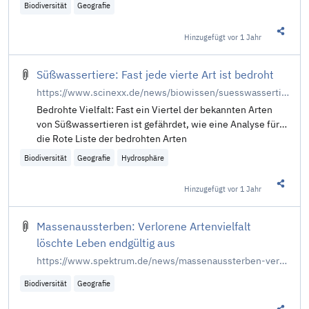
Ergebnis ist besorgniserregend.
Biodiversität
Geografie
Hinzugefügt
vor 1 Jahr
Diesen 
Süßwassertiere: Fast jede vierte Art ist bedroht
https://www.scinexx.de/news/biowissen/suesswassertiere-fast-jede-vierte-art-ist-bedroht/
Bedrohte Vielfalt: Fast ein Viertel der bekannten Arten
von Süßwassertieren ist gefährdet, wie eine Analyse für
die Rote Liste der bedrohten Arten
Biodiversität
Geografie
Hydrosphäre
Hinzugefügt
vor 1 Jahr
Diesen 
Massenaussterben: Verlorene Artenvielfalt
löschte Leben endgültig aus
https://www.spektrum.de/news/massenaussterben-verlorene-artenvielfalt-loeschte-leben-endgueltig-aus/2114343
Biodiversität
Geografie