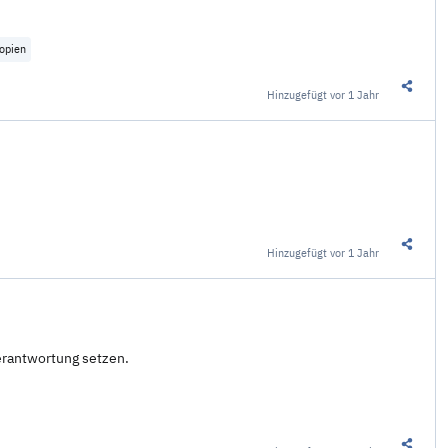
opien
Hinzugefügt
vor 1 Jahr
Diesen 
Hinzugefügt
vor 1 Jahr
Diesen 
erantwortung setzen.