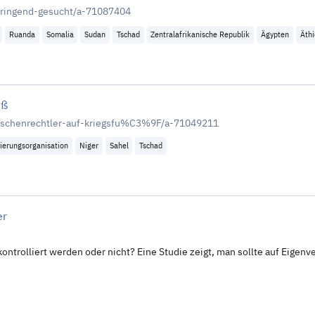
-dringend-gesucht/a-71087404
Ruanda
Somalia
Sudan
Tschad
Zentralafrikanische Republik
Ägypten
Äthi
uß
schenrechtler-auf-kriegsfu%C3%9F/a-71049211
ierungsorganisation
Niger
Sahel
Tschad
er
ntrolliert werden oder nicht? Eine Studie zeigt, man sollte auf Eigenv