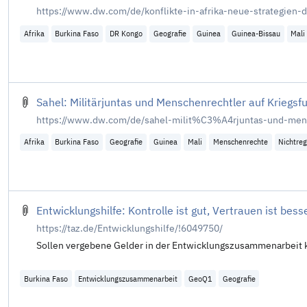
https://www.dw.com/de/konflikte-in-afrika-neue-strategien
Afrika
Burkina Faso
DR Kongo
Geografie
Guinea
Guinea-Bissau
Mali
Sahel: Militärjuntas und Menschenrechtler auf Kriegsf
https://www.dw.com/de/sahel-milit%C3%A4rjuntas-und-men
Afrika
Burkina Faso
Geografie
Guinea
Mali
Menschenrechte
Nichtreg
Entwicklungshilfe: Kontrolle ist gut, Vertrauen ist bess
https://taz.de/Entwicklungshilfe/!6049750/
Sollen vergebene Gelder in der Entwicklungszusammenarbeit ko
Burkina Faso
Entwicklungszusammenarbeit
GeoQ1
Geografie