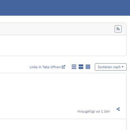
Feed
Links in Tabs öffnen
Sortieren nach
Hinzugefügt
vor 1 Jahr
Diesen 