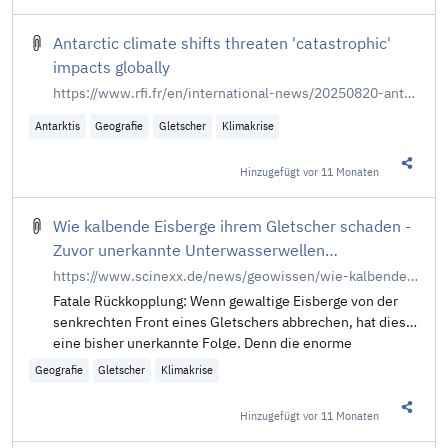
Antarctic climate shifts threaten 'catastrophic'
impacts globally
https://www.rfi.fr/en/international-news/20250820-antarctic-climate-shifts-threaten-catastrophic-impacts-globally
Antarktis
Geografie
Gletscher
Klimakrise
Hinzugefügt
vor 11 Monaten
Diesen 
Wie kalbende Eisberge ihrem Gletscher schaden -
Zuvor unerkannte Unterwasserwellen
beschleunigen das Abtauen der Gletscherfronten
https://www.scinexx.de/news/geowissen/wie-kalbende-eisberge-ihrem-gletscher-schaden/
Fatale Rückkopplung: Wenn gewaltige Eisberge von der
senkrechten Front eines Gletschers abbrechen, hat dies
eine bisher unerkannte Folge. Denn die enorme
Geografie
Gletscher
Klimakrise
Hinzugefügt
vor 11 Monaten
Diesen 