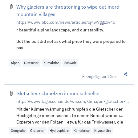
Why glaciers are threatening to wipe out more
mountain villages
https://www.bbc.com/news/articles/cj4w9ggzxv4o
r beautiful alpine landscape, and our stability.
But the poll did not ask what price they were prepared to
pay.
Alpen
Gletscher
Klimakrise
Schweiz
Hinzugefügt
vor 1 Jahr
Diesen 
Gletscher schmelzen immer schneller
https://www.tagesschau.de/wissen/klima/un-gletscher-schmelze-100.html
Mit der Klimaerwärmung schrumpfen die Gletscher der
Hochgebirge immer rascher. In einem Bericht warnen
Experten vor den Folgen - etwa für das Trinkwasser, die
Meeresspiegel und der Gefahr von Überflutungen.
Geografie
Gletscher
Hydrosphäre
Klimakrise
Kryosphäre