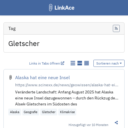
Tag
Feed
Gletscher
Links in Tabs öffnen
Sortieren nach
Alaska hat eine neue Insel
https://www.scinexx.de/news/geowissen/alaska-hat-eine-neue-insel/
Veränderte Landschaft: Anfang August 2025 hat Alaska
eine neue Insel dazugewonnen – durch den Rückzug des
Alsek-Gletschers im Südosten des
Alaska
Geografie
Gletscher
Klimakrise
Hinzugefügt
vor 10 Monaten
Diesen 