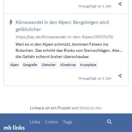
Hinzugefügt
vor 1 Jahr
Diesen 
Klimawandel in den Alpen: Bergsteigen wird
gefährlicher
https://taz.de/Klimawandel-in-den-Alpen/!5957670/
Weil es in den Alpen schmilzt, kommen Felsen ins
Rutschen. Das erhöht das Risiko von Steinschlägen. Aber
die Gefahr scheint bisher überschaubar.
Alpen
Geografie
Gletscher
Klimakrise
Kryosphäre
Hinzugefügt
vor 1 Jahr
Diesen 
Linkace ist ein Projekt von
Woblick.dev
Suche
Links
Listen
Tags
mb links