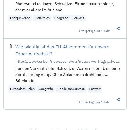
Photovoltaikanlagen. Schweizer Firmen bauen solche,
aber vor allem im Ausland.
Energiewende
Frankreich
Geografie
Schweiz
Hinzugefügt
vor 1 Jahr
Diesen 
Wie wichtig ist das EU-Abkommen für unsere
Exportwirtschaft?
https://www.srf.ch/news/schweiz/neues-vertragspaket-wie-wichtig-ist-das-eu-abkommen-fuer-unsere-exportwirtschaft
Für den Verkauf vieler Schweizer Waren in der EU ist eine
Zertifizierung nötig. Ohne Abkommen droht mehr
Bürokratie.
Europäisch Union
Geografie
Handelsabkommen
Schweiz
Hinzugefügt
vor 1 Jahr
Diesen 