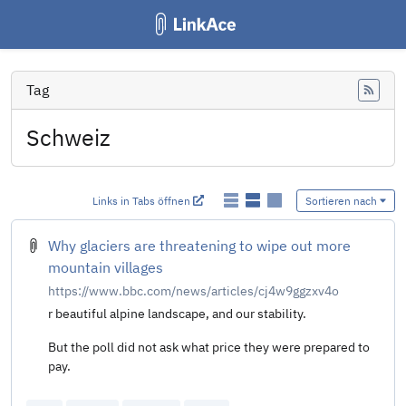
Tag
Feed
Schweiz
Links in Tabs öffnen
Sortieren nach
Why glaciers are threatening to wipe out more
mountain villages
https://www.bbc.com/news/articles/cj4w9ggzxv4o
r beautiful alpine landscape, and our stability.
But the poll did not ask what price they were prepared to
pay.