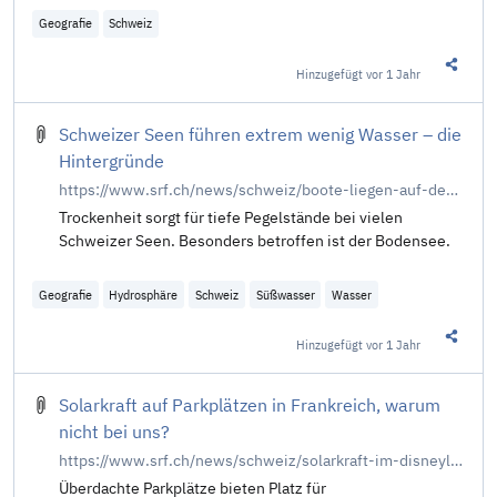
Geografie
Schweiz
Hinzugefügt
vor 1 Jahr
Diesen 
Schweizer Seen führen extrem wenig Wasser – die
Hintergründe
https://www.srf.ch/news/schweiz/boote-liegen-auf-dem-trockenen-schweizer-seen-fuehren-extrem-wenig-wasser-die-hintergruende
Trockenheit sorgt für tiefe Pegelstände bei vielen
Schweizer Seen. Besonders betroffen ist der Bodensee.
Geografie
Hydrosphäre
Schweiz
Süßwasser
Wasser
Hinzugefügt
vor 1 Jahr
Diesen 
Solarkraft auf Parkplätzen in Frankreich, warum
nicht bei uns?
https://www.srf.ch/news/schweiz/solarkraft-im-disneyland-schweizer-solartechnologie-erobert-frankreichs-parkplaetze
Überdachte Parkplätze bieten Platz für