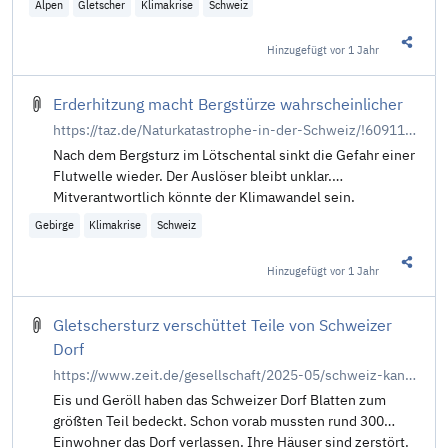
Alpen
Gletscher
Klimakrise
Schweiz
Hinzugefügt
vor 1 Jahr
Diesen 
Erderhitzung macht Bergstürze wahrscheinlicher
https://taz.de/Naturkatastrophe-in-der-Schweiz/!6091109/
Nach dem Bergsturz im Lötschental sinkt die Gefahr einer
Flutwelle wieder. Der Auslöser bleibt unklar.
Mitverantwortlich könnte der Klimawandel sein.
Gebirge
Klimakrise
Schweiz
Hinzugefügt
vor 1 Jahr
Diesen 
Gletschersturz verschüttet Teile von Schweizer
Dorf
https://www.zeit.de/gesellschaft/2025-05/schweiz-kanton-wallis-gletscher-sturz-blatten
Eis und Geröll haben das Schweizer Dorf Blatten zum
größten Teil bedeckt. Schon vorab mussten rund 300
Einwohner das Dorf verlassen. Ihre Häuser sind zerstört.