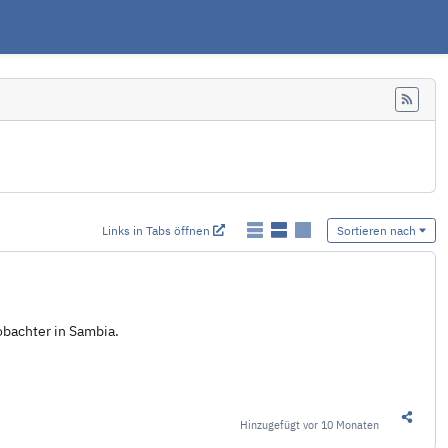
Feed
Links in Tabs öffnen
Sortieren nach
obachter in Sambia.
Hinzugefügt
vor 10 Monaten
Diesen 