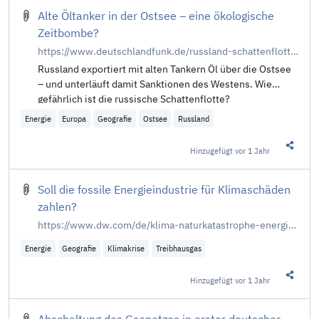
Alte Öltanker in der Ostsee – eine ökologische
Zeitbombe?
https://www.deutschlandfunk.de/russland-schattenflotte-ostsee-gefahr-100.html
Russland exportiert mit alten Tankern Öl über die Ostsee
– und unterläuft damit Sanktionen des Westens. Wie
gefährlich ist die russische Schattenflotte?
Energie
Europa
Geografie
Ostsee
Russland
Hinzugefügt
vor 1 Jahr
Diesen 
Soll die fossile Energieindustrie für Klimaschäden
zahlen?
https://www.dw.com/de/klima-naturkatastrophe-energie-energieindustrie-klimakrise-klimawandel-kosten/a-70713042
Energie
Geografie
Klimakrise
Treibhausgas
Hinzugefügt
vor 1 Jahr
Diesen 