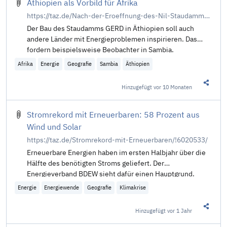
Äthiopien als Vorbild für Afrika
https://taz.de/Nach-der-Eroeffnung-des-Nil-Staudamms/!6113623/
Der Bau des Staudamms GERD in Äthiopien soll auch
andere Länder mit Energieproblemen inspirieren. Das
fordern beispielsweise Beobachter in Sambia.
Afrika
Energie
Geografie
Sambia
Äthiopien
Hinzugefügt
vor 10 Monaten
Diesen 
Stromrekord mit Erneuerbaren: 58 Prozent aus
Wind und Solar
https://taz.de/Stromrekord-mit-Erneuerbaren/!6020533/
Erneuerbare Energien haben im ersten Halbjahr über die
Hälfte des benötigten Stroms geliefert. Der
Energieverband BDEW sieht dafür einen Hauptgrund.
Energie
Energiewende
Geografie
Klimakrise
Hinzugefügt
vor 1 Jahr
Diesen 