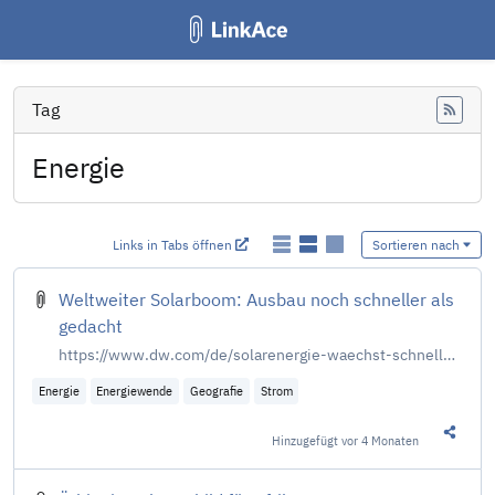
Tag
Feed
Energie
Links in Tabs öffnen
Sortieren nach
Weltweiter Solarboom: Ausbau noch schneller als
gedacht
https://www.dw.com/de/solarenergie-waechst-schneller-als-jede-andere-energieform-der-welt-billigster-strom-e-autos-heizen/a-76493916
Energie
Energiewende
Geografie
Strom
Hinzugefügt
vor 4 Monaten
Diesen 