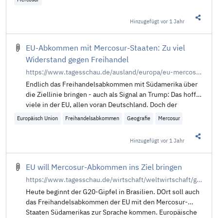
Hinzugefügt
vor 1 Jahr
Diesen 
EU-Abkommen mit Mercosur-Staaten: Zu viel
Widerstand gegen Freihandel
https://www.tagesschau.de/ausland/europa/eu-mercosur-abkommen-104.html
Endlich das Freihandelsabkommen mit Südamerika über
die Ziellinie bringen - auch als Signal an Trump: Das hoffen
viele in der EU, allen voran Deutschland. Doch der
Widerstand ist groß - zu groß? Von Jakob Mayr.
Europäisch Union
Freihandelsabkommen
Geografie
Mercosur
Hinzugefügt
vor 1 Jahr
Diesen 
EU will Mercosur-Abkommen ins Ziel bringen
https://www.tagesschau.de/wirtschaft/weltwirtschaft/g20-gipfel-brasilien-mercosur-100.html
Heute beginnt der G20-Gipfel in Brasilien. DOrt soll auch
das Freihandelsabkommen der EU mit den Mercosur-
Staaten Südamerikas zur Sprache kommen. Europäische