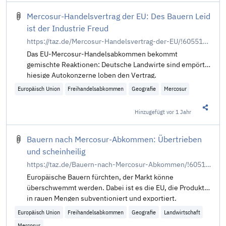
Mercosur-Handelsvertrag der EU: Des Bauern Leid
ist der Industrie Freud
https://taz.de/Mercosur-Handelsvertrag-der-EU/!6055186/
Das EU-Mercosur-Handelsabkommen bekommt
gemischte Reaktionen: Deutsche Landwirte sind empört,
hiesige Autokonzerne loben den Vertrag.
Europäisch Union
Freihandelsabkommen
Geografie
Mercosur
Hinzugefügt
vor 1 Jahr
Diesen 
Bauern nach Mercosur-Abkommen: Übertrieben
und scheinheilig
https://taz.de/Bauern-nach-Mercosur-Abkommen/!6051524/
Europäische Bauern fürchten, der Markt könne
überschwemmt werden. Dabei ist es die EU, die Produkte
in rauen Mengen subventioniert und exportiert.
Europäisch Union
Freihandelsabkommen
Geografie
Landwirtschaft
Mercosur