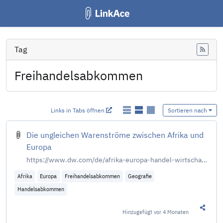
Tag
Feed
Freihandelsabkommen
Links in Tabs öffnen
Sortieren nach
Die ungleichen Warenströme zwischen Afrika und
Europa
https://www.dw.com/de/afrika-europa-handel-wirtschaft-rohstoffe-gold-kakau-oel-huehnchen-abkommen-libyen-nigeria-ghana/a-76063299
Afrika
Europa
Freihandelsabkommen
Geografie
Handelsabkommen
Hinzugefügt
vor 4 Monaten
Diesen 