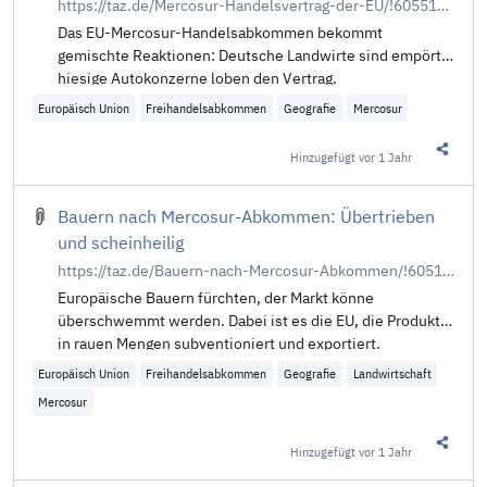
https://taz.de/Mercosur-Handelsvertrag-der-EU/!6055186/
Das EU-Mercosur-Handelsabkommen bekommt
gemischte Reaktionen: Deutsche Landwirte sind empört,
hiesige Autokonzerne loben den Vertrag.
Europäisch Union
Freihandelsabkommen
Geografie
Mercosur
Hinzugefügt
vor 1 Jahr
Diesen 
Bauern nach Mercosur-Abkommen: Übertrieben
und scheinheilig
https://taz.de/Bauern-nach-Mercosur-Abkommen/!6051524/
Europäische Bauern fürchten, der Markt könne
überschwemmt werden. Dabei ist es die EU, die Produkte
in rauen Mengen subventioniert und exportiert.
Europäisch Union
Freihandelsabkommen
Geografie
Landwirtschaft
Mercosur
Hinzugefügt
vor 1 Jahr
Diesen 