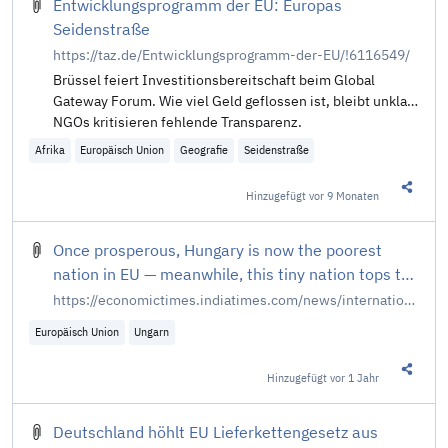
Entwicklungsprogramm der EU: Europas
Seidenstraße
https://taz.de/Entwicklungsprogramm-der-EU/!6116549/
Brüssel feiert Investitionsbereitschaft beim Global
Gateway Forum. Wie viel Geld geflossen ist, bleibt unklar.
NGOs kritisieren fehlende Transparenz.
Afrika
Europäisch Union
Geografie
Seidenstraße
Hinzugefügt
vor 9 Monaten
Diesen 
Once prosperous, Hungary is now the poorest
nation in EU — meanwhile, this tiny nation tops the
wealth rankings
https://economictimes.indiatimes.com/news/international/us/once-prosperous-hungary-is-now-the-poorest-nation-in-eu-meanwhile-this-tiny-nation-tops-the-wealth-rankings/articleshow/121978907.cms
Europäisch Union
Ungarn
Hinzugefügt
vor 1 Jahr
Diesen 
Deutschland höhlt EU Lieferkettengesetz aus