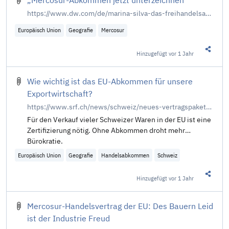
„Mercosur-Abkommen jetzt unterzeichnen“
https://www.dw.com/de/marina-silva-das-freihandelsabkommen-eu-mercosur-sollte-jetzt-unterzeichnet-werden/a-66775345?maca=de-rss-de-all-1119-rdf
Europäisch Union
Geografie
Mercosur
Hinzugefügt
vor 1 Jahr
Diesen 
Wie wichtig ist das EU-Abkommen für unsere
Exportwirtschaft?
https://www.srf.ch/news/schweiz/neues-vertragspaket-wie-wichtig-ist-das-eu-abkommen-fuer-unsere-exportwirtschaft
Für den Verkauf vieler Schweizer Waren in der EU ist eine
Zertifizierung nötig. Ohne Abkommen droht mehr
Bürokratie.
Europäisch Union
Geografie
Handelsabkommen
Schweiz
Hinzugefügt
vor 1 Jahr
Diesen 
Mercosur-Handelsvertrag der EU: Des Bauern Leid
ist der Industrie Freud