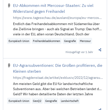
EU-Abkommen mit Mercosur-Staaten: Zu viel
Widerstand gegen Freihandel
https://www.tagesschau.de/ausland/europa/eu-mercosur-abkommen-104.html
Endlich das Freihandelsabkommen mit Südamerika über
die Ziellinie bringen - auch als Signal an Trump: Das hoffen
viele in der EU, allen voran Deutschland. Doch der
Widerstand ist groß - zu groß? Von Jakob Mayr.
Europäisch Union
Freihandelsabkommen
Geografie
Mercosur
Hinzugefügt
vor 1 Jahr
Diesen 
EU-Agrarsubventionen: Die Großen profitieren, die
Kleinen sterben
https://fragdenstaat.de/artikel/exklusiv/2022/12/agrarsubventionen-die-grossen-profitieren-die-kleinen-sterben/
Am meisten Geld gibt die EU für landwirtschaftliche
Subventionen aus. Aber bei welchen Betrieben landet das
Geld? Wir haben detaillierte Daten der letzten Jahre
gesammelt und mit unseren nationalen wie
Europäisch Union
GeoQ2
Geografie
Landwirtschaft
internationalen Medienpartnern ausgewertet.