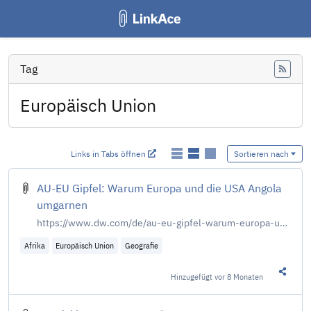
Tag
Feed
Europäisch Union
Links in Tabs öffnen
Sortieren nach
AU-EU Gipfel: Warum Europa und die USA Angola
umgarnen
https://www.dw.com/de/au-eu-gipfel-warum-europa-und-die-usa-angola-umgarnen/a-74848849
Afrika
Europäisch Union
Geografie
Hinzugefügt
vor 8 Monaten
Diesen 