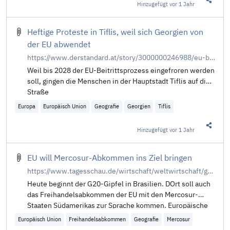
Hinzugefügt
vor 1 Jahr
Diesen 
Heftige Proteste in Tiflis, weil sich Georgien von
der EU abwendet
https://www.derstandard.at/story/3000000246988/eu-beitrittsverz246gerung-ausschreitungen-bei-protesten-in-georgien
Weil bis 2028 der EU-Beitrittsprozess eingefroren werden
soll, gingen die Menschen in der Hauptstadt Tiflis auf die
Straße
Europa
Europäisch Union
Geografie
Georgien
Tiflis
Hinzugefügt
vor 1 Jahr
Diesen 
EU will Mercosur-Abkommen ins Ziel bringen
https://www.tagesschau.de/wirtschaft/weltwirtschaft/g20-gipfel-brasilien-mercosur-100.html
Heute beginnt der G20-Gipfel in Brasilien. DOrt soll auch
das Freihandelsabkommen der EU mit den Mercosur-
Staaten Südamerikas zur Sprache kommen. Europäische
Unternehmen sollen davon massiv profitieren. Doch es
Europäisch Union
Freihandelsabkommen
Geografie
Mercosur
gibt Kritik. Von K. Schmid.